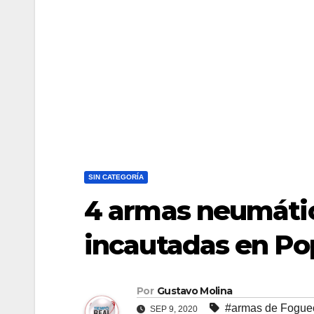
SIN CATEGORÍA
4 armas neumátic
incautadas en P
Por
Gustavo Molina
#armas de Fogue
SEP 9, 2020