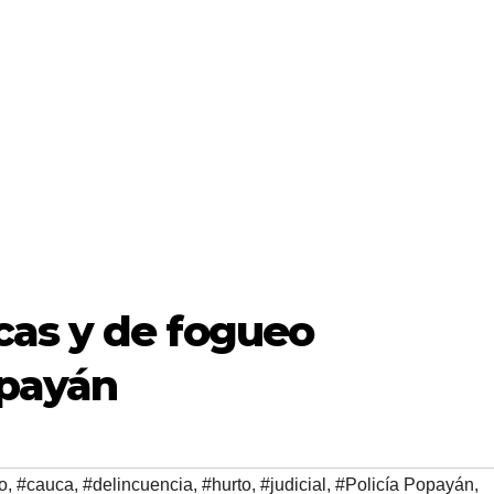
as y de fogueo
opayán
o
,
#cauca
,
#delincuencia
,
#hurto
,
#judicial
,
#Policía Popayán
,