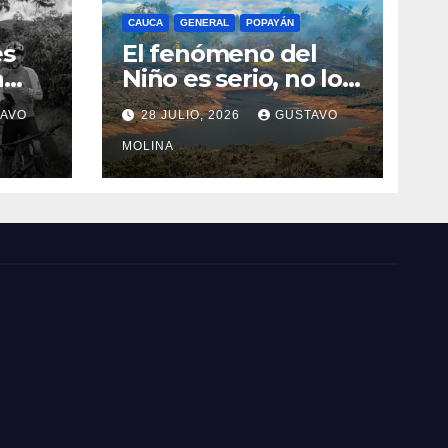
CAUCA
GENERAL
POPAYÁN
es
El fenómeno del
a
Niño es serio, no lo
tome a juego
AVO
28 JULIO, 2026
GUSTAVO
n el
MOLINA