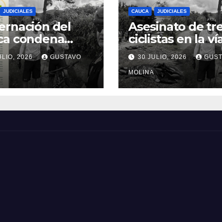
JUDICIALES
CAUCA
JUDICIALES
rnación del
Asesinato de tr
ca condena
ciclistas en la ví
inato de tres
Totoró – Silvia,
ULIO, 2026
GUSTAVO
30 JULIO, 2026
GUST
anos y exige
genera
idas urgentes
consternación e
MOLINA
obierno
Cauca
onal