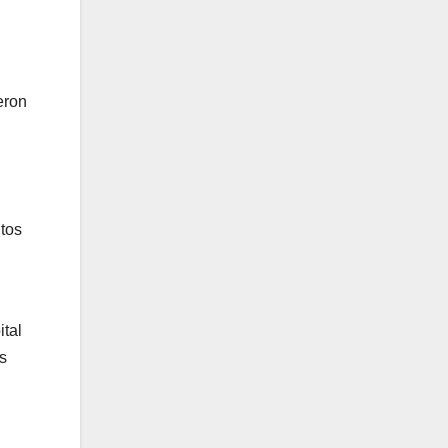
eron
itos
ital
s