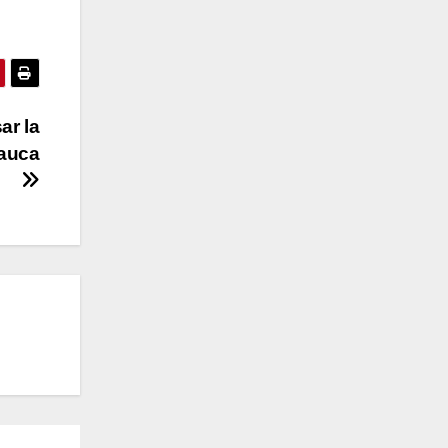
ar la
Cauca