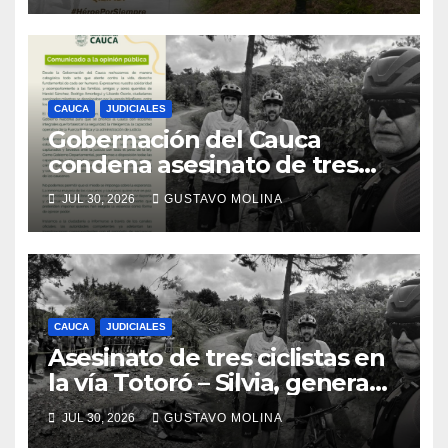
CAUCA
JUDICIALES
Gobernación del Cauca
condena asesinato de tres
ciudadanos y exige medidas
JUL 30, 2026
GUSTAVO MOLINA
urgentes al Gobierno
Nacional
CAUCA
JUDICIALES
Asesinato de tres ciclistas en
la vía Totoró – Silvia, genera
consternación en el Cauca
JUL 30, 2026
GUSTAVO MOLINA