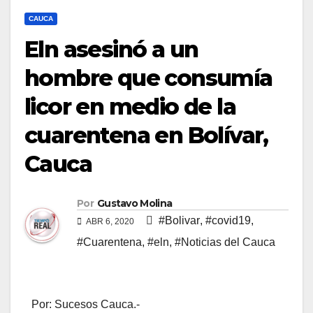
CAUCA
Eln asesinó a un
hombre que consumía
licor en medio de la
cuarentena en Bolívar,
Cauca
Por
Gustavo Molina
#Bolivar
,
#covid19
,
ABR 6, 2020
#Cuarentena
,
#eln
,
#Noticias del Cauca
Por: Sucesos Cauca.-