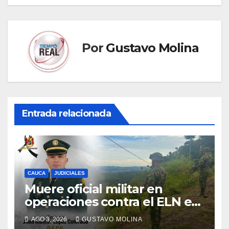
entradas
Por
Gustavo Molina
Entrada relacionada
CAUCA
JUDICIALES
Muere oficial militar en
operaciones contra el ELN en
el sur del Cauca
AGO 3, 2026
GUSTAVO MOLINA