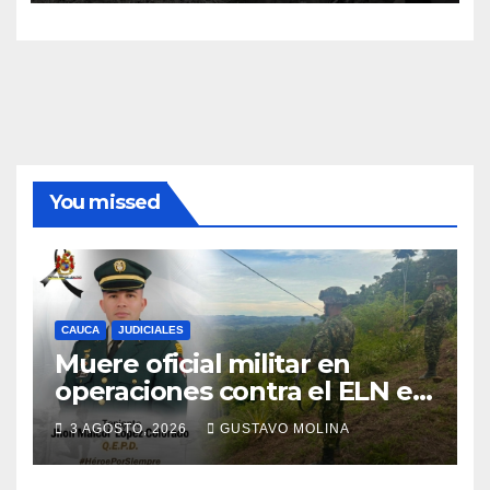
You missed
CAUCA
JUDICIALES
Muere oficial militar en
operaciones contra el ELN en
el sur del Cauca
3 AGOSTO, 2026
GUSTAVO MOLINA