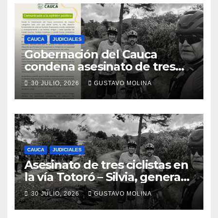
CAUCA
JUDICIALES
Gobernación del Cauca
condena asesinato de tres
ciudadanos y exige medidas
30 JULIO, 2026
GUSTAVO MOLINA
urgentes al Gobierno
Nacional
CAUCA
JUDICIALES
Asesinato de tres ciclistas en
la vía Totoró – Silvia, genera
consternación en el Cauca
30 JULIO, 2026
GUSTAVO MOLINA