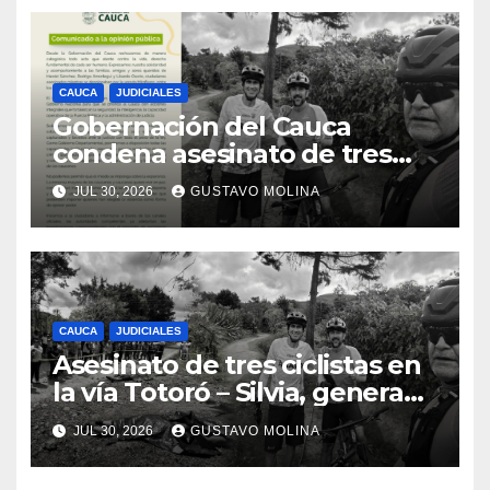
CAUCA
JUDICIALES
Gobernación del Cauca
condena asesinato de tres
ciudadanos y exige medidas
JUL 30, 2026
GUSTAVO MOLINA
urgentes al Gobierno
Nacional
CAUCA
JUDICIALES
Asesinato de tres ciclistas en
la vía Totoró – Silvia, genera
consternación en el Cauca
JUL 30, 2026
GUSTAVO MOLINA