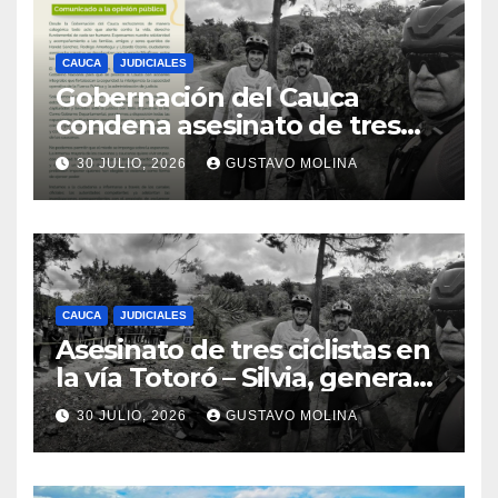
CAUCA
JUDICIALES
Gobernación del Cauca
condena asesinato de tres
ciudadanos y exige medidas
30 JULIO, 2026
GUSTAVO MOLINA
urgentes al Gobierno
Nacional
CAUCA
JUDICIALES
Asesinato de tres ciclistas en
la vía Totoró – Silvia, genera
consternación en el Cauca
30 JULIO, 2026
GUSTAVO MOLINA