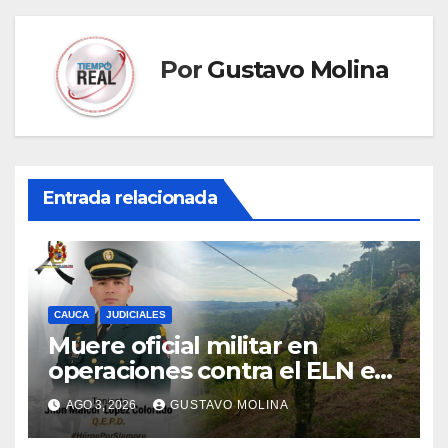
Por
Gustavo Molina
Entrada relacionada
CAUCA
JUDICIALES
Muere oficial militar en
operaciones contra el ELN en
el sur del Cauca
AGO 3, 2026
GUSTAVO MOLINA