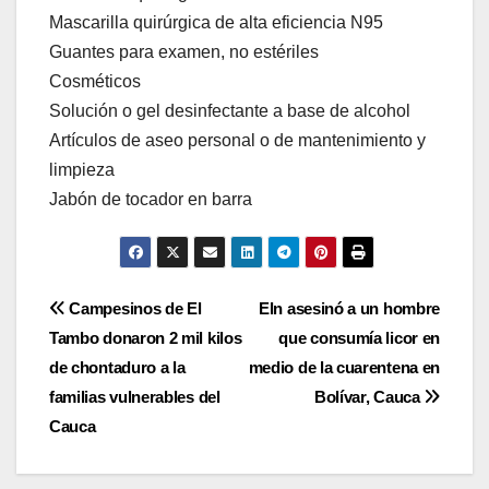
Mascarilla quirúrgica de alta eficiencia N95
Guantes para examen, no estériles
Cosméticos
Solución o gel desinfectante a base de alcohol
Artículos de aseo personal o de mantenimiento y
limpieza
Jabón de tocador en barra
Navegación
Campesinos de El
Eln asesinó a un hombre
Tambo donaron 2 mil kilos
que consumía licor en
de
de chontaduro a la
medio de la cuarentena en
entradas
familias vulnerables del
Bolívar, Cauca
Cauca