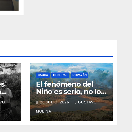
s
CAUCA
GENERAL
POPAYÁN
es
El fenómeno del
a
Niño es serio, no lo
tome a juego
VO
28 JULIO, 2026
GUSTAVO
n el
MOLINA