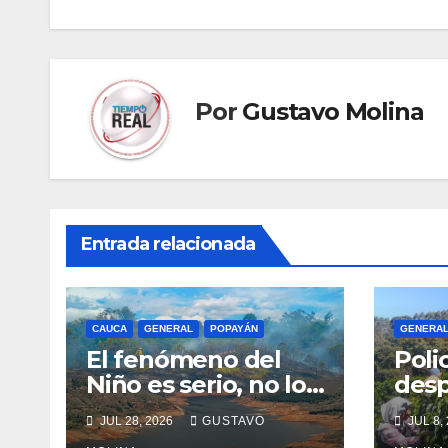
entradas
Por
Gustavo Molina
Entrada relacionada
CAUCA
GENERAL
POPAYÁN
GENERA
El fenómeno del
Poli
Niño es serio, no lo
desp
tome a juego
segu
JUL 28, 2026
GUSTAVO
JUL 8,
cafe