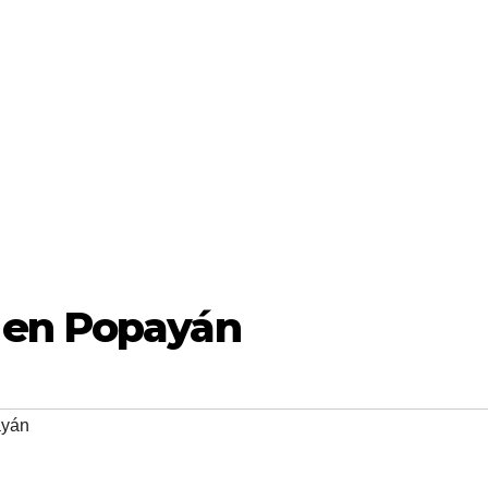
 en Popayán
ayán