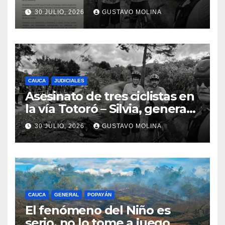
ciudadanos y exige medidas
30 JULIO, 2026
GUSTAVO MOLINA
urgentes al Gobierno
Nacional
CAUCA
JUDICIALES
Asesinato de tres ciclistas en
la vía Totoró – Silvia, genera
consternación en el Cauca
30 JULIO, 2026
GUSTAVO MOLINA
CAUCA
GENERAL
POPAYÁN
El fenómeno del Niño es
serio, no lo tome a juego