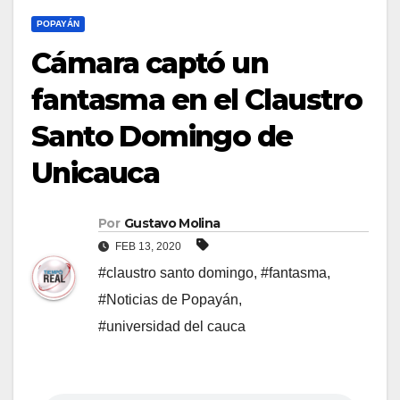
POPAYÁN
Cámara captó un
fantasma en el Claustro
Santo Domingo de
Unicauca
Por
Gustavo Molina
FEB 13, 2020
#claustro santo domingo
,
#fantasma
,
#Noticias de Popayán
,
#universidad del cauca