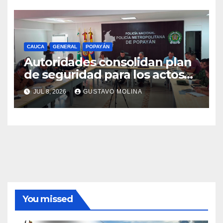
CAUCA
GENERAL
POPAYÁN
Autoridades consolidan plan
de seguridad para los actos
conmemorativos del 20 de
JUL 8, 2026
GUSTAVO MOLINA
julio
You missed