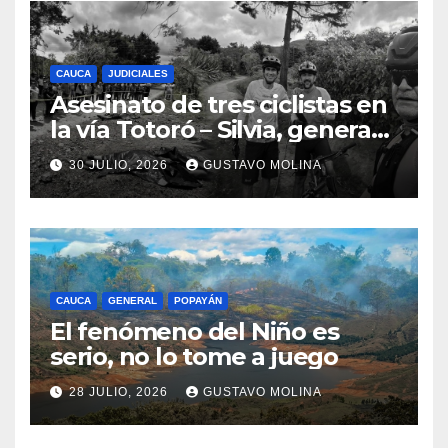
CAUCA
JUDICIALES
Asesinato de tres ciclistas en
la vía Totoró – Silvia, genera
consternación en el Cauca
30 JULIO, 2026
GUSTAVO MOLINA
CAUCA
GENERAL
POPAYÁN
El fenómeno del Niño es
serio, no lo tome a juego
28 JULIO, 2026
GUSTAVO MOLINA