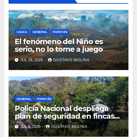
CAUCA
GENERAL
POPAYÁN
El fenómeno del Niño es
serio, no lo tome a juego
JUL 28, 2026
GUSTAVO MOLINA
GENERAL
POPAYÁN
Policía Nacional despliega
plan de seguridad en fincas
cafeteras para proteger a
JUL 8, 2026
GUSTAVO MOLINA
productores de Popayán