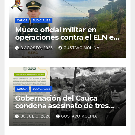
CAUCA
JUDICIALES
Muere oficial militar en
operaciones contra el ELN en
el sur del Cauca
3 AGOSTO, 2026
GUSTAVO MOLINA
CAUCA
JUDICIALES
Gobernación del Cauca
condena asesinato de tres
ciudadanos y exige medidas
30 JULIO, 2026
GUSTAVO MOLINA
urgentes al Gobierno
Nacional