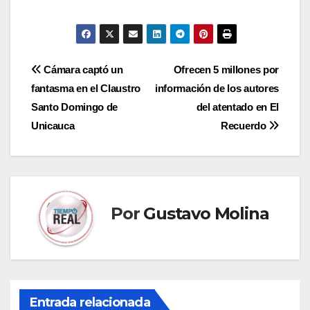
Navegación
Cámara captó un
Ofrecen 5 millones por
fantasma en el Claustro
información de los autores
de
Santo Domingo de
del atentado en El
entradas
Unicauca
Recuerdo
Por
Gustavo Molina
Entrada relacionada