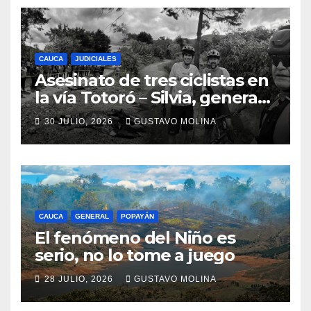
CAUCA
JUDICIALES
Asesinato de tres ciclistas en
la vía Totoró – Silvia, genera
consternación en el Cauca
30 JULIO, 2026
GUSTAVO MOLINA
CAUCA
GENERAL
POPAYÁN
El fenómeno del Niño es
serio, no lo tome a juego
28 JULIO, 2026
GUSTAVO MOLINA