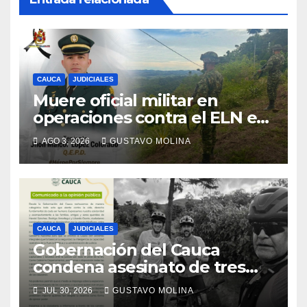
CAUCA
JUDICIALES
Muere oficial militar en
operaciones contra el ELN en
el sur del Cauca
AGO 3, 2026
GUSTAVO MOLINA
CAUCA
JUDICIALES
Gobernación del Cauca
condena asesinato de tres
ciudadanos y exige medidas
JUL 30, 2026
GUSTAVO MOLINA
urgentes al Gobierno