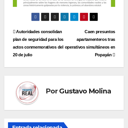
Navegación
Autoridades consolidan
Caen presuntos
plan de seguridad para los
apartamenteros tras
de
actos conmemorativos del
operativos simultáneos en
entradas
20 de julio
Popayán
Por
Gustavo Molina
Entrada relacionada