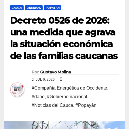
CAUCA
GENERAL
POPAYÁN
Decreto 0526 de 2026:
una medida que agrava
la situación económica
de las familias caucanas
Por
Gustavo Molina
JUL 6, 2026
#Compañía Energética de Occidente
,
#dane
,
#Gobierno nacional
,
#Noticias del Cauca
,
#Popayán