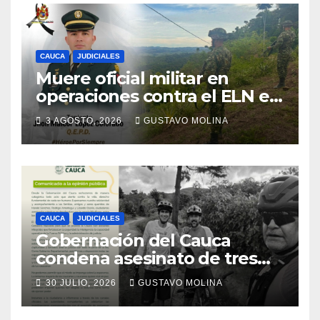
CAUCA
JUDICIALES
Muere oficial militar en
operaciones contra el ELN en
el sur del Cauca
3 AGOSTO, 2026
GUSTAVO MOLINA
CAUCA
JUDICIALES
Gobernación del Cauca
condena asesinato de tres
ciudadanos y exige medidas
30 JULIO, 2026
GUSTAVO MOLINA
urgentes al Gobierno
Nacional