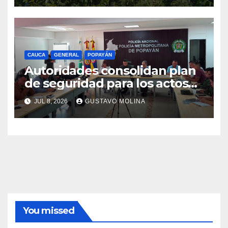
CAUCA
GENERAL
POPAYÁN
Autoridades consolidan plan
de seguridad para los actos
conmemorativos del 20 de
JUL 8, 2026
GUSTAVO MOLINA
julio
You missed