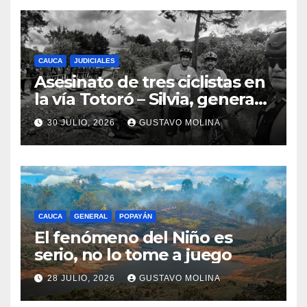
CAUCA
JUDICIALES
Asesinato de tres ciclistas en
la vía Totoró – Silvia, genera
consternación en el Cauca
30 JULIO, 2026
GUSTAVO MOLINA
CAUCA
GENERAL
POPAYÁN
El fenómeno del Niño es
serio, no lo tome a juego
28 JULIO, 2026
GUSTAVO MOLINA