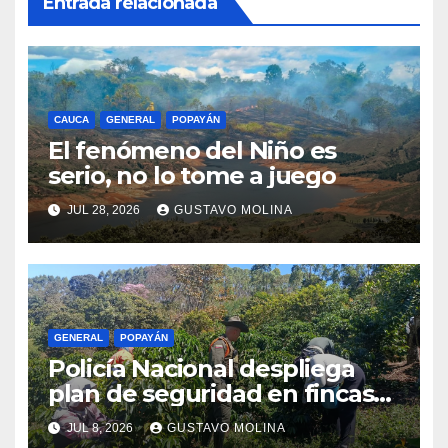
Entrada relacionada
CAUCA
GENERAL
POPAYÁN
El fenómeno del Niño es
serio, no lo tome a juego
JUL 28, 2026
GUSTAVO MOLINA
GENERAL
POPAYÁN
Policía Nacional despliega
plan de seguridad en fincas
cafeteras para proteger a
JUL 8, 2026
GUSTAVO MOLINA
productores de Popayán