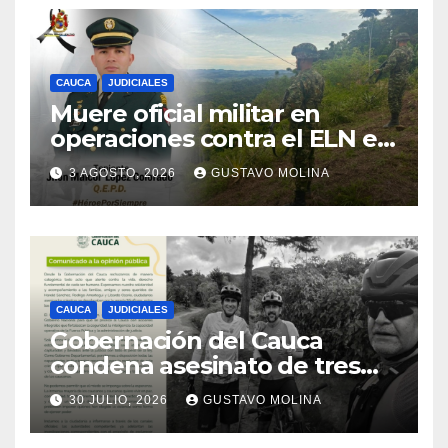
CAUCA
JUDICIALES
Muere oficial militar en
operaciones contra el ELN en
el sur del Cauca
3 AGOSTO, 2026
GUSTAVO MOLINA
CAUCA
JUDICIALES
Gobernación del Cauca
condena asesinato de tres
ciudadanos y exige medidas
30 JULIO, 2026
GUSTAVO MOLINA
urgentes al Gobierno
Nacional