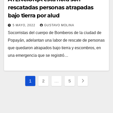
rescatadas personas atrapadas
bajo tierra por alud
5 MAYO, 2022
GUSTAVO MOLINA
Socorristas del cuerpo de Bomberos de la ciudad de
Popayán, adelantan una labor de rescate de personas
que quedaron atrapados bajo tierra y escombros, en
una emergencia que se registró…
Paginación
1
2
…
5
de
entradas