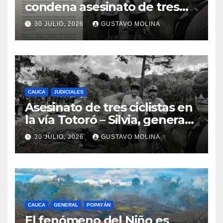
condena asesinato de tres
ciudadanos y exige medidas
30 JULIO, 2026
GUSTAVO MOLINA
urgentes al Gobierno
Nacional
CAUCA
JUDICIALES
Asesinato de tres ciclistas en
la vía Totoró – Silvia, genera
consternación en el Cauca
30 JULIO, 2026
GUSTAVO MOLINA
CAUCA
GENERAL
POPAYÁN
El fenómeno del Niño es