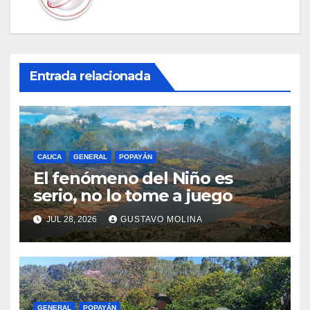
Entrada relacionada
CAUCA
GENERAL
POPAYÁN
El fenómeno del Niño es
serio, no lo tome a juego
JUL 28, 2026
GUSTAVO MOLINA
GENERAL
POPAYÁN