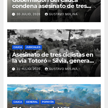
condena asesinato de tres
ciudadanos y exige medidas
30 JULIO, 2026
GUSTAVO MOLINA
urgentes al Gobierno
Nacional
CAUCA
JUDICIALES
Asesinato de tres ciclistas en
la vía Totoró – Silvia, genera
consternación en el Cauca
30 JULIO, 2026
GUSTAVO MOLINA
CAUCA
GENERAL
POPAYÁN