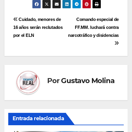
Navegación
Cuidado, menores de
Comando especial de
16 años serán reclutados
FF.MM. luchará contra
de
por el ELN
narcotráfico y disidencias
entradas
Por
Gustavo Molina
Entrada relacionada