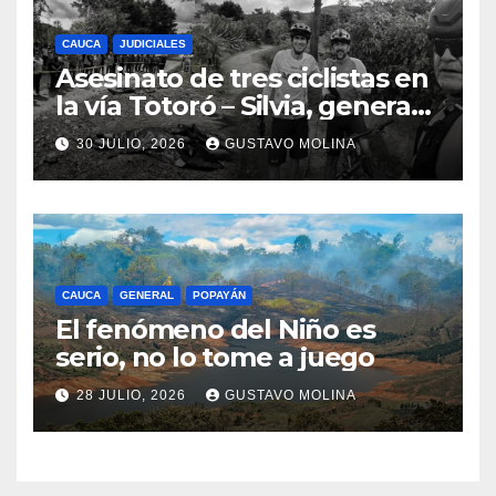
CAUCA
JUDICIALES
Asesinato de tres ciclistas en
la vía Totoró – Silvia, genera
consternación en el Cauca
30 JULIO, 2026
GUSTAVO MOLINA
CAUCA
GENERAL
POPAYÁN
El fenómeno del Niño es
serio, no lo tome a juego
28 JULIO, 2026
GUSTAVO MOLINA