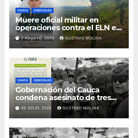
CAUCA
JUDICIALES
Muere oficial militar en
operaciones contra el ELN en
el sur del Cauca
3 AGOSTO, 2026
GUSTAVO MOLINA
CAUCA
JUDICIALES
Gobernación del Cauca
condena asesinato de tres
ciudadanos y exige medidas
30 JULIO, 2026
GUSTAVO MOLINA
urgentes al Gobierno
Nacional