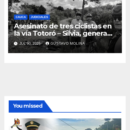
CAUCA
JUDICIALES
Asesinato de tres ciclistas en
la vía Totoró – Silvia, genera
consternación en el Cauca
JUL 30, 2026
GUSTAVO MOLINA
You missed