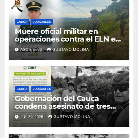
CAUCA
JUDICIALES
Muere oficial militar en
operaciones contra el ELN en
el sur del Cauca
AGO 3, 2026
GUSTAVO MOLINA
CAUCA
JUDICIALES
Gobernación del Cauca
condena asesinato de tres
ciudadanos y exige medidas
JUL 30, 2026
GUSTAVO MOLINA
urgentes al Gobierno
Nacional