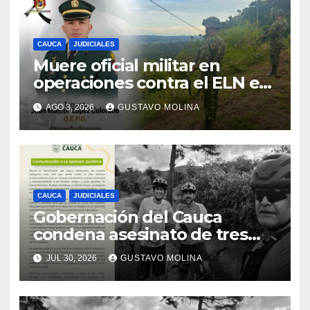
CAUCA
JUDICIALES
Muere oficial militar en
operaciones contra el ELN en
el sur del Cauca
AGO 3, 2026
GUSTAVO MOLINA
CAUCA
JUDICIALES
Gobernación del Cauca
condena asesinato de tres
ciudadanos y exige medidas
JUL 30, 2026
GUSTAVO MOLINA
urgentes al Gobierno
Nacional