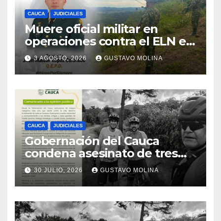
CAUCA
JUDICIALES
Muere oficial militar en
operaciones contra el ELN en
el sur del Cauca
3 AGOSTO, 2026
GUSTAVO MOLINA
CAUCA
JUDICIALES
Gobernación del Cauca
condena asesinato de tres
ciudadanos y exige medidas
30 JULIO, 2026
GUSTAVO MOLINA
urgentes al Gobierno
Nacional