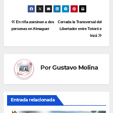
Navegación
En riña asesinan a dos
Cerrada la Transversal del
personas en Almaguer
Libertador entre Totoró e
de
Inzá
entradas
Por
Gustavo Molina
Entrada relacionada