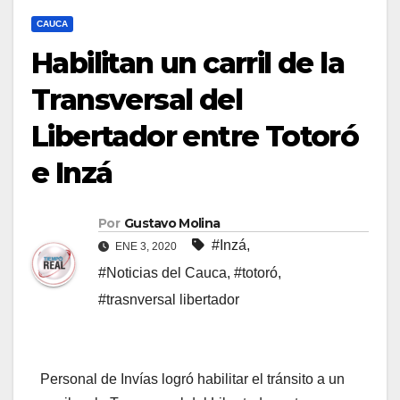
CAUCA
Habilitan un carril de la
Transversal del
Libertador entre Totoró
e Inzá
Por
Gustavo Molina
#Inzá
,
ENE 3, 2020
#Noticias del Cauca
,
#totoró
,
#trasnversal libertador
Personal de Invías logró habilitar el tránsito a un