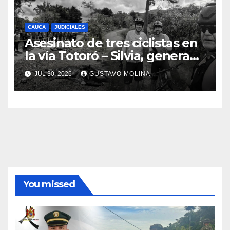
CAUCA
JUDICIALES
Asesinato de tres ciclistas en
la vía Totoró – Silvia, genera
consternación en el Cauca
JUL 30, 2026
GUSTAVO MOLINA
You missed