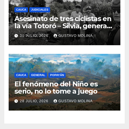
CAUCA
JUDICIALES
Asesinato de tres ciclistas en
la vía Totoró – Silvia, genera
consternación en el Cauca
30 JULIO, 2026
GUSTAVO MOLINA
CAUCA
GENERAL
POPAYÁN
El fenómeno del Niño es
serio, no lo tome a juego
28 JULIO, 2026
GUSTAVO MOLINA