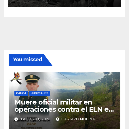
You missed
CAUCA
JUDICIALES
Muere oficial militar en
operaciones contra el ELN en
el sur del Cauca
3 AGOSTO, 2026
GUSTAVO MOLINA