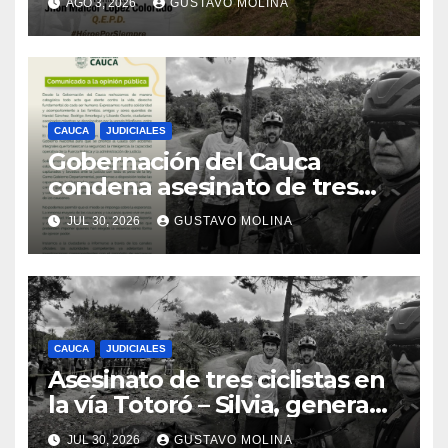
AGO 3, 2026
GUSTAVO MOLINA
CAUCA
JUDICIALES
Gobernación del Cauca
condena asesinato de tres
ciudadanos y exige medidas
JUL 30, 2026
GUSTAVO MOLINA
urgentes al Gobierno
Nacional
CAUCA
JUDICIALES
Asesinato de tres ciclistas en
la vía Totoró – Silvia, genera
consternación en el Cauca
JUL 30, 2026
GUSTAVO MOLINA