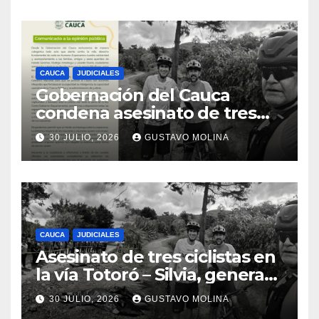
CAUCA
JUDICIALES
Gobernación del Cauca
condena asesinato de tres
ciudadanos y exige medidas
30 JULIO, 2026
GUSTAVO MOLINA
urgentes al Gobierno
Nacional
CAUCA
JUDICIALES
Asesinato de tres ciclistas en
la vía Totoró – Silvia, genera
consternación en el Cauca
30 JULIO, 2026
GUSTAVO MOLINA