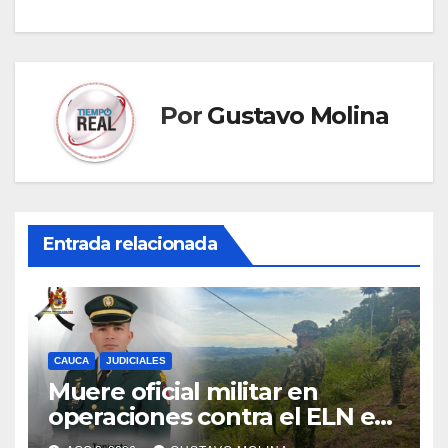
entradas
Por
Gustavo Molina
Entrada relacionada
CAUCA
JUDICIALES
Muere oficial militar en
operaciones contra el ELN en
el sur del Cauca