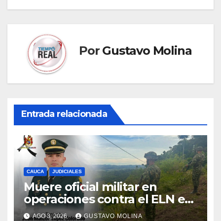
Por
Gustavo Molina
Entrada relacionada
CAUCA
JUDICIALES
Muere oficial militar en
operaciones contra el ELN en
el sur del Cauca
AGO 3, 2026
GUSTAVO MOLINA