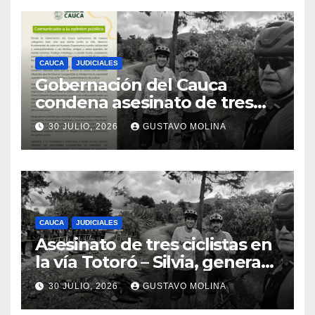
CAUCA
JUDICIALES
Gobernación del Cauca
condena asesinato de tres
ciudadanos y exige medidas
30 JULIO, 2026
GUSTAVO MOLINA
urgentes al Gobierno
Nacional
CAUCA
JUDICIALES
Asesinato de tres ciclistas en
la vía Totoró – Silvia, genera
consternación en el Cauca
30 JULIO, 2026
GUSTAVO MOLINA