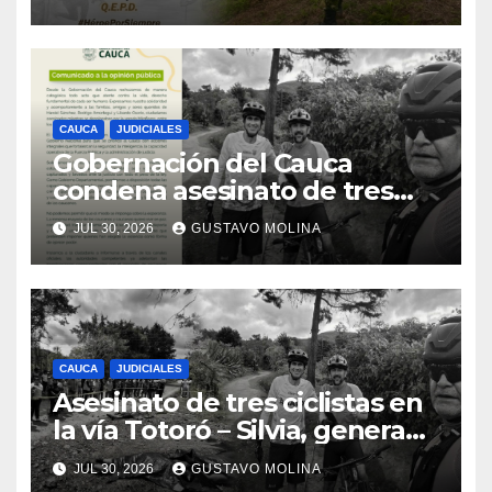
CAUCA
JUDICIALES
Gobernación del Cauca
condena asesinato de tres
ciudadanos y exige medidas
JUL 30, 2026
GUSTAVO MOLINA
urgentes al Gobierno
Nacional
CAUCA
JUDICIALES
Asesinato de tres ciclistas en
la vía Totoró – Silvia, genera
consternación en el Cauca
JUL 30, 2026
GUSTAVO MOLINA