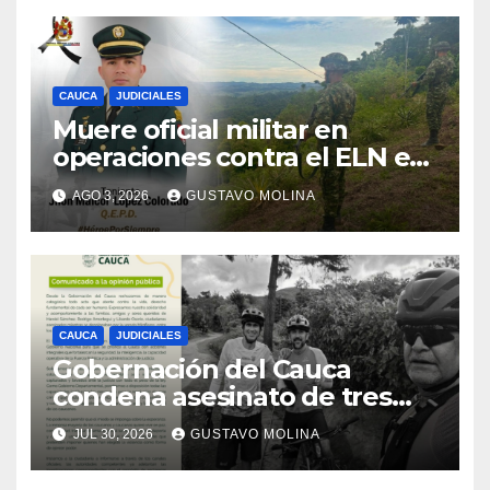
CAUCA
JUDICIALES
Muere oficial militar en
operaciones contra el ELN en
el sur del Cauca
AGO 3, 2026
GUSTAVO MOLINA
CAUCA
JUDICIALES
Gobernación del Cauca
condena asesinato de tres
ciudadanos y exige medidas
JUL 30, 2026
GUSTAVO MOLINA
urgentes al Gobierno
Nacional