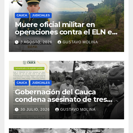
CAUCA
JUDICIALES
Muere oficial militar en
operaciones contra el ELN en
el sur del Cauca
3 AGOSTO, 2026
GUSTAVO MOLINA
CAUCA
JUDICIALES
Gobernación del Cauca
condena asesinato de tres
ciudadanos y exige medidas
30 JULIO, 2026
GUSTAVO MOLINA
urgentes al Gobierno
Nacional