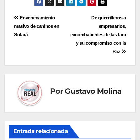
Navegación
Envenenamiento
De guerrilleros a
masivo de caninos en
empresarios,
de
Sotará
excombatientes de las farc
entradas
y su compromiso con la
Paz
Por
Gustavo Molina
Entrada relacionada