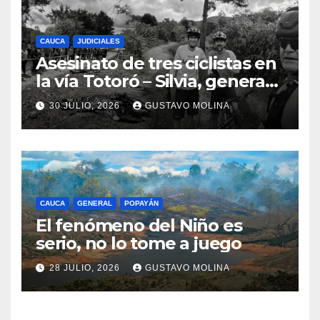
CAUCA
JUDICIALES
Asesinato de tres ciclistas en
la vía Totoró – Silvia, genera
consternación en el Cauca
30 JULIO, 2026
GUSTAVO MOLINA
CAUCA
GENERAL
POPAYÁN
El fenómeno del Niño es
serio, no lo tome a juego
28 JULIO, 2026
GUSTAVO MOLINA