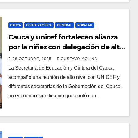
CAUCA
COSTA PACÍFICA
GENERAL
POPAYÁN
Cauca y unicef fortalecen alianza
por la niñez con delegación de alto
nivel, en un compromiso con la
28 OCTUBRE, 2025
GUSTAVO MOLINA
diversidad territorial
La Secretaría de Educación y Cultura del Cauca
acompañó una reunión de alto nivel con UNICEF y
diferentes secretarías de la Gobernación del Cauca,
un encuentro significativo que contó con…