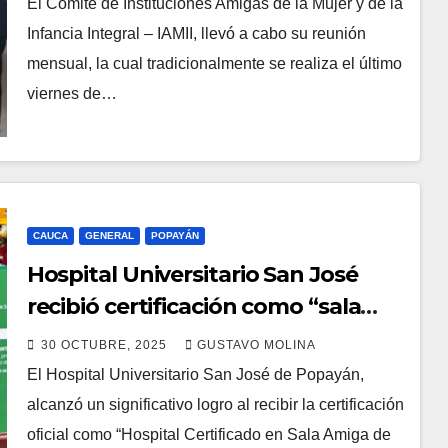
El Comité de Instituciones Amigas de la Mujer y de la
Infancia Integral – IAMII, llevó a cabo su reunión
mensual, la cual tradicionalmente se realiza el último
viernes de…
CAUCA
GENERAL
POPAYÁN
Hospital Universitario San José
recibió certificación como “sala
amiga de la familia lactante”
30 OCTUBRE, 2025
GUSTAVO MOLINA
El Hospital Universitario San José de Popayán,
alcanzó un significativo logro al recibir la certificación
oficial como “Hospital Certificado en Sala Amiga de