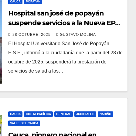
CAUCA
POPAYÁN
Hospital san josé de popayán
suspende servicios a la Nueva EPS
por falta de contrato y pagos
28 OCTUBRE, 2025
GUSTAVO MOLINA
El Hospital Universitario San José de Popayán
E.S.E., informó a la ciudadanía que, a partir del 28 de
octubre de 2025, suspenderá la prestación de
servicios de salud a los…
CAUCA
COSTA PACÍFICA
GENERAL
JUDICIALES
NARIÑO
VALLE DEL CAUCA
Cauca, pionero nacional en