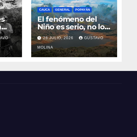
CAUCA
GENERAL
POPAYÁN
es
El fenómeno del
a
Niño es serio, no lo
tome a juego
AVO
28 JULIO, 2026
GUSTAVO
n el
MOLINA