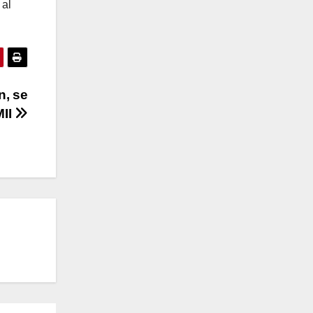
 al
n, se
MII