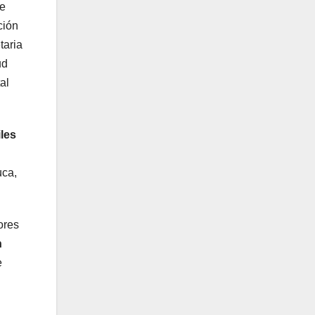
de
ción
taria
ud
al
les
uca,
ores
n
e