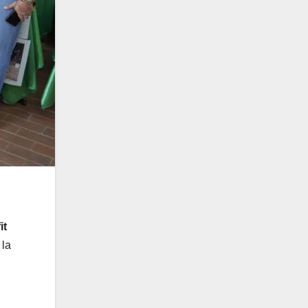
it
 la