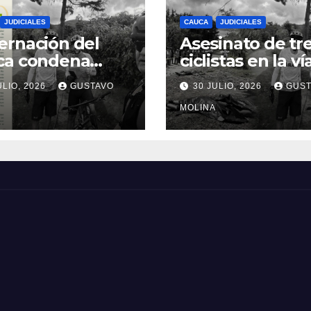
JUDICIALES
CAUCA
JUDICIALES
rnación del
Asesinato de tr
ca condena
ciclistas en la ví
inato de tres
Totoró – Silvia,
ULIO, 2026
GUSTAVO
30 JULIO, 2026
GUST
anos y exige
genera
idas urgentes
consternación e
MOLINA
obierno
Cauca
onal