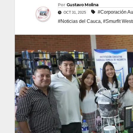
Por
Gustavo Molina
#Corporación A
OCT 31, 2025
#Noticias del Cauca
,
#Smurfit West