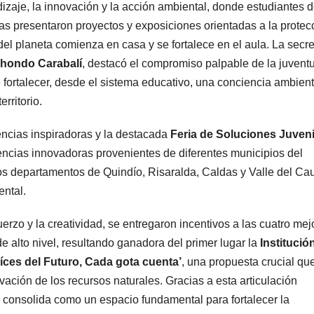
izaje, la innovación y la acción ambiental, donde estudiantes 
adas presentaron proyectos y exposiciones orientadas a la protec
l planeta comienza en casa y se fortalece en el aula. La secre
ahondo Carabalí
, destacó el compromiso palpable de la juvent
 fortalecer, desde el sistema educativo, una conciencia ambient
rritorio.
encias inspiradoras y la destacada
Feria de Soluciones Juveni
encias innovadoras provenientes de diferentes municipios del
s departamentos de Quindío, Risaralda, Caldas y Valle del Ca
ental.
zo y la creatividad, se entregaron incentivos a las cuatro mej
e alto nivel, resultando ganadora del primer lugar la
Institució
íces del Futuro, Cada gota cuenta’
, una propuesta crucial qu
ación de los recursos naturales. Gracias a esta articulación
se consolida como un espacio fundamental para fortalecer la