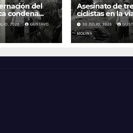
rnación del
Asesinato de tr
ca condena
ciclistas en la ví
inato de tres
Totoró – Silvia,
ULIO, 2026
GUSTAVO
30 JULIO, 2026
GUST
anos y exige
genera
idas urgentes
consternación e
MOLINA
obierno
Cauca
onal