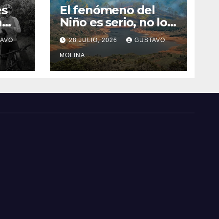
es
El fenómeno del
a
Niño es serio, no lo
tome a juego
AVO
28 JULIO, 2026
GUSTAVO
n el
MOLINA