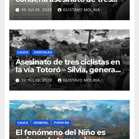
ciudadanos y exige medidas
30 JULIO, 2026
GUSTAVO MOLINA
urgentes al Gobierno
Nacional
CAUCA
JUDICIALES
Asesinato de tres ciclistas en
la vía Totoró – Silvia, genera
consternación en el Cauca
30 JULIO, 2026
GUSTAVO MOLINA
CAUCA
GENERAL
POPAYÁN
El fenómeno del Niño es