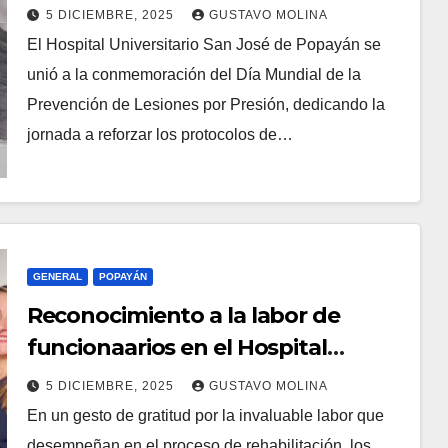
Mundial de la Prevención de
5 DICIEMBRE, 2025
GUSTAVO MOLINA
Lesiones por Presión
El Hospital Universitario San José de Popayán se
unió a la conmemoración del Día Mundial de la
Prevención de Lesiones por Presión, dedicando la
jornada a reforzar los protocolos de…
GENERAL
POPAYÁN
Reconocimiento a la labor de
funcionaarios en el Hospital
Universitario San José de Popayán
5 DICIEMBRE, 2025
GUSTAVO MOLINA
En un gesto de gratitud por la invaluable labor que
desempeñan en el proceso de rehabilitación, los