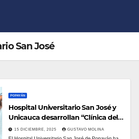
ario San José
POPAYÁN
Hospital Universitario San José y
Unicauca desarrollan “Clínica del
buen trato al menor” para
15 DICIEMBRE, 2025
GUSTAVO MOLINA
proteger la infancia en Popayán.
El Hospital Universitario San José de Popayán ha