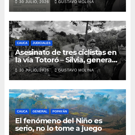
30 JULIO, 2026
GUSTAVO MOLINA
urgentes al Gobierno
Nacional
CAUCA
JUDICIALES
Asesinato de tres ciclistas en
la vía Totoró – Silvia, genera
consternación en el Cauca
30 JULIO, 2026
GUSTAVO MOLINA
CAUCA
GENERAL
POPAYÁN
El fenómeno del Niño es
serio, no lo tome a juego