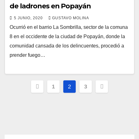
de ladrones en Popayán
5 JUNIO, 2020
GUSTAVO MOLINA
Ocurrió en el barrio La Sombrilla, sector de la comuna
8 en el occidente de la ciudad de Popayán, donde la
comunidad cansada de los delincuentes, procedió a
prender fuego…
Paginación
1
2
3
de
entradas