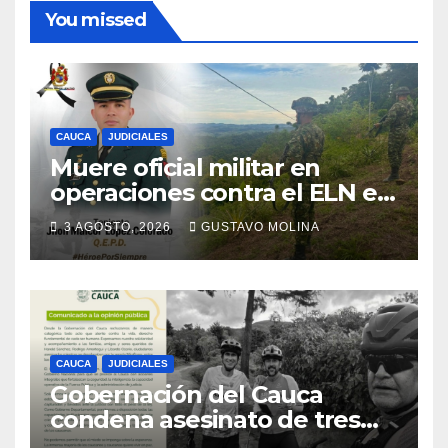
You missed
CAUCA
JUDICIALES
Muere oficial militar en
operaciones contra el ELN en
el sur del Cauca
3 AGOSTO, 2026
GUSTAVO MOLINA
CAUCA
JUDICIALES
Gobernación del Cauca
condena asesinato de tres
ciudadanos y exige medidas