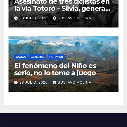
Asesinato de tres ciclistas en
la vía Totoró – Silvia, genera
consternación en el Cauca
30 JULIO, 2026
GUSTAVO MOLINA
CAUCA
GENERAL
POPAYÁN
El fenómeno del Niño es
serio, no lo tome a juego
28 JULIO, 2026
GUSTAVO MOLINA