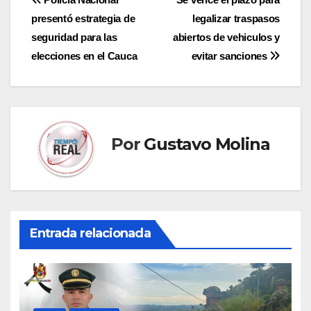
Navegación
presentó estrategia de
legalizar traspasos
de
seguridad para las
abiertos de vehiculos y
entradas
elecciones en el Cauca
evitar sanciones
Por
Gustavo Molina
Entrada relacionada