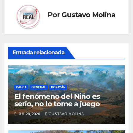
Por
Gustavo Molina
Entrada relacionada
CAUCA
GENERAL
POPAYÁN
El fenómeno del Niño es
serio, no lo tome a juego
JUL 28, 2026
GUSTAVO MOLINA