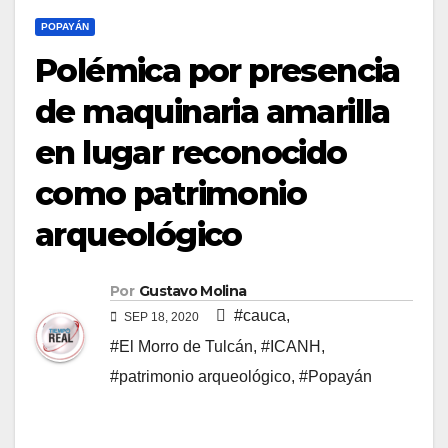
POPAYÁN
Polémica por presencia
de maquinaria amarilla
en lugar reconocido
como patrimonio
arqueológico
Por
Gustavo Molina
#cauca
,
SEP 18, 2020
#El Morro de Tulcán
,
#ICANH
,
#patrimonio arqueológico
,
#Popayán