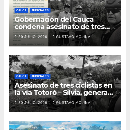
CAUCA
JUDICIALES
Gobernación del Cauca
condena asesinato de tres
ciudadanos y exige medidas
30 JULIO, 2026
GUSTAVO MOLINA
urgentes al Gobierno
Nacional
CAUCA
JUDICIALES
Asesinato de tres ciclistas en
la vía Totoró – Silvia, genera
consternación en el Cauca
30 JULIO, 2026
GUSTAVO MOLINA