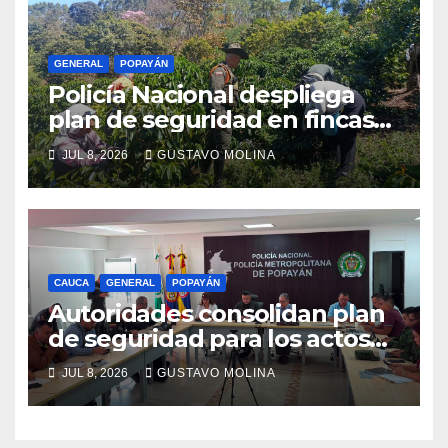
GENERAL
POPAYÁN
Policía Nacional despliega
plan de seguridad en fincas
cafeteras para proteger a
JUL 8, 2026
GUSTAVO MOLINA
productores de Popayán
CAUCA
GENERAL
POPAYÁN
Autoridades consolidan plan
de seguridad para los actos
conmemorativos del 20 de
JUL 8, 2026
GUSTAVO MOLINA
julio