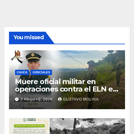
You missed
CAUCA
JUDICIALES
Muere oficial militar en
operaciones contra el ELN en
el sur del Cauca
3 AGOSTO, 2026
GUSTAVO MOLINA