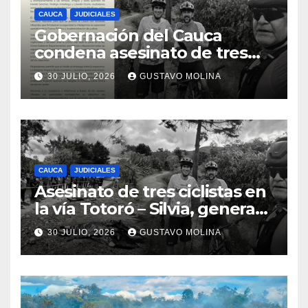
CAUCA
JUDICIALES
Gobernación del Cauca
condena asesinato de tres
ciudadanos y exige medidas
30 JULIO, 2026
GUSTAVO MOLINA
urgentes al Gobierno
Nacional
CAUCA
JUDICIALES
Asesinato de tres ciclistas en
la vía Totoró – Silvia, genera
consternación en el Cauca
30 JULIO, 2026
GUSTAVO MOLINA