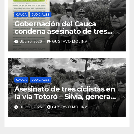
CAUCA
JUDICIALES
Gobernación del Cauca
condena asesinato de tres
ciudadanos y exige medidas
JUL 30, 2026
GUSTAVO MOLINA
urgentes al Gobierno
Nacional
CAUCA
JUDICIALES
Asesinato de tres ciclistas en
la vía Totoró – Silvia, genera
consternación en el Cauca
JUL 30, 2026
GUSTAVO MOLINA