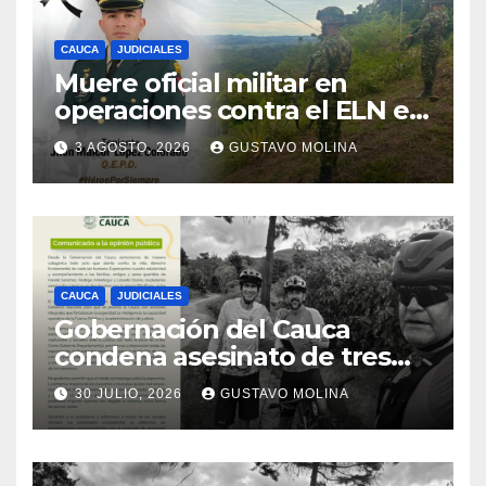
CAUCA
JUDICIALES
Muere oficial militar en
operaciones contra el ELN en
el sur del Cauca
3 AGOSTO, 2026
GUSTAVO MOLINA
CAUCA
JUDICIALES
Gobernación del Cauca
condena asesinato de tres
ciudadanos y exige medidas
30 JULIO, 2026
GUSTAVO MOLINA
urgentes al Gobierno
Nacional