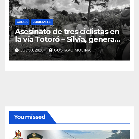
CAUCA
JUDICIALES
Asesinato de tres ciclistas en
la vía Totoró – Silvia, genera
consternación en el Cauca
JUL 30, 2026
GUSTAVO MOLINA
You missed