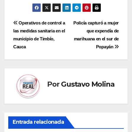
Navegación
Operativos de control a
Policía capturó a mujer
las medidas sanitaria en el
que expendía de
de
municipio de Timbío,
marihuana en el sur de
entradas
Cauca
Popayán
Por
Gustavo Molina
Entrada relacionada