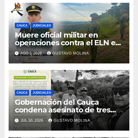
CAUCA
JUDICIALES
Muere oficial militar en
operaciones contra el ELN en
el sur del Cauca
AGO 3, 2026
GUSTAVO MOLINA
CAUCA
JUDICIALES
Gobernación del Cauca
condena asesinato de tres
ciudadanos y exige medidas
JUL 30, 2026
GUSTAVO MOLINA
urgentes al Gobierno
Nacional