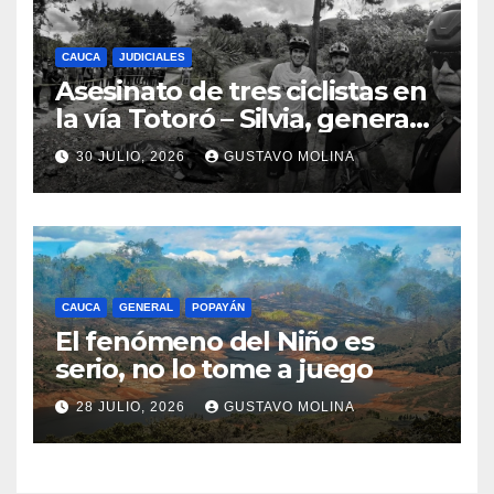
CAUCA
JUDICIALES
Asesinato de tres ciclistas en
la vía Totoró – Silvia, genera
consternación en el Cauca
30 JULIO, 2026
GUSTAVO MOLINA
CAUCA
GENERAL
POPAYÁN
El fenómeno del Niño es
serio, no lo tome a juego
28 JULIO, 2026
GUSTAVO MOLINA