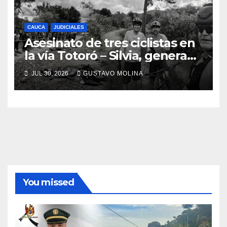
CAUCA
JUDICIALES
Asesinato de tres ciclistas en
la vía Totoró – Silvia, genera
consternación en el Cauca
JUL 30, 2026
GUSTAVO MOLINA
You missed