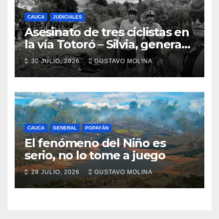
CAUCA
JUDICIALES
Asesinato de tres ciclistas en
la vía Totoró – Silvia, genera
consternación en el Cauca
30 JULIO, 2026
GUSTAVO MOLINA
CAUCA
GENERAL
POPAYÁN
El fenómeno del Niño es
serio, no lo tome a juego
28 JULIO, 2026
GUSTAVO MOLINA