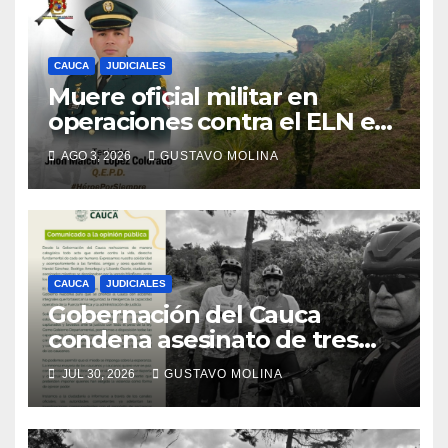
CAUCA
JUDICIALES
Muere oficial militar en
operaciones contra el ELN en
el sur del Cauca
AGO 3, 2026
GUSTAVO MOLINA
CAUCA
JUDICIALES
Gobernación del Cauca
condena asesinato de tres
ciudadanos y exige medidas
JUL 30, 2026
GUSTAVO MOLINA
urgentes al Gobierno
Nacional