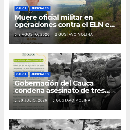
CAUCA
JUDICIALES
Muere oficial militar en
operaciones contra el ELN en
el sur del Cauca
3 AGOSTO, 2026
GUSTAVO MOLINA
CAUCA
JUDICIALES
Gobernación del Cauca
condena asesinato de tres
ciudadanos y exige medidas
30 JULIO, 2026
GUSTAVO MOLINA
urgentes al Gobierno
Nacional