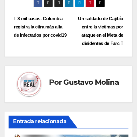
Navegación
3 mil casos: Colombia
Un soldado de Cajibío
registra la cifra más alta
entre la víctimas por
de
de infectados por covid19
ataque en el Meta de
entradas
disidentes de Farc
Por
Gustavo Molina
Entrada relacionada