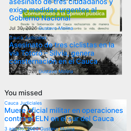
asesinato de tres ciudadanos y
exige medidas urgentes al
Gobierno Nacional
Jul 30, 2026
Gustavo Molina
Cauca
Judiciales
Asesinato de tres ciclistas en la
vía Totoró – Silvia, genera
consternación en el Cauca
Jul 30, 2026
Gustavo Molina
You missed
Cauca
Judiciales
Muere oficial militar en operaciones
contra el ELN en el sur del Cauca
3 agosto, 2026
Gustavo Molina