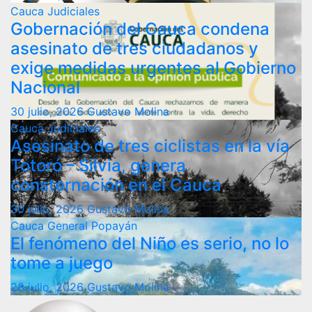
Cauca
Judiciales
Gobernación del Cauca condena
asesinato de tres ciudadanos y
exige medidas urgentes al Gobierno
Nacional
30 julio, 2026
Gustavo Molina
Cauca
Judiciales
Asesinato de tres ciclistas en la vía
Totoró – Silvia, genera
consternación en el Cauca
30 julio, 2026
Gustavo Molina
Cauca
General
Popayán
El fenómeno del Niño es serio, no lo
tome a juego
28 julio, 2026
Gustavo Molina