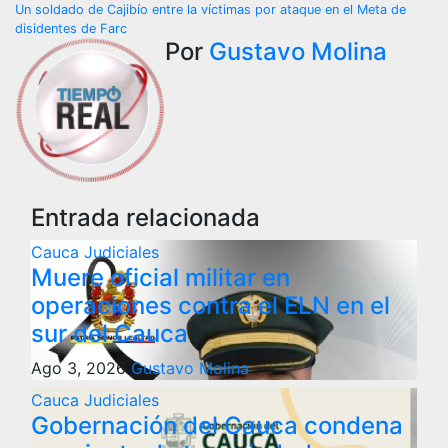
Un soldado de Cajibío entre la víctimas por ataque en el Meta de
de
disidentes de Farc
Por
Gustavo Molina
entradas
Entrada relacionada
Cauca
Judiciales
Muere oficial militar en
operaciones contra el ELN en el
sur del Cauca
Ago 3, 2026
Gustavo Molina
Cauca
Judiciales
Gobernación del Cauca condena