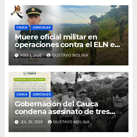
CAUCA
JUDICIALES
Muere oficial militar en
operaciones contra el ELN en
el sur del Cauca
AGO 3, 2026
GUSTAVO MOLINA
CAUCA
JUDICIALES
Gobernación del Cauca
condena asesinato de tres
ciudadanos y exige medidas
JUL 30, 2026
GUSTAVO MOLINA
urgentes al Gobierno
Nacional