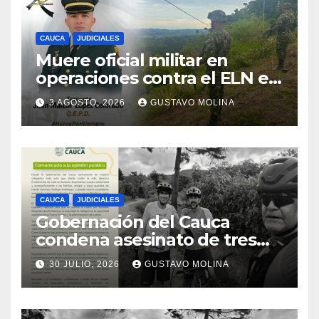
CAUCA
JUDICIALES
Muere oficial militar en
operaciones contra el ELN en
el sur del Cauca
3 AGOSTO, 2026
GUSTAVO MOLINA
CAUCA
JUDICIALES
Gobernación del Cauca
condena asesinato de tres
ciudadanos y exige medidas
30 JULIO, 2026
GUSTAVO MOLINA
urgentes al Gobierno
Nacional