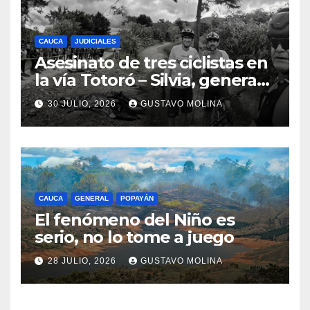
CAUCA
JUDICIALES
Asesinato de tres ciclistas en
la vía Totoró – Silvia, genera
consternación en el Cauca
30 JULIO, 2026
GUSTAVO MOLINA
CAUCA
GENERAL
POPAYÁN
El fenómeno del Niño es
serio, no lo tome a juego
28 JULIO, 2026
GUSTAVO MOLINA