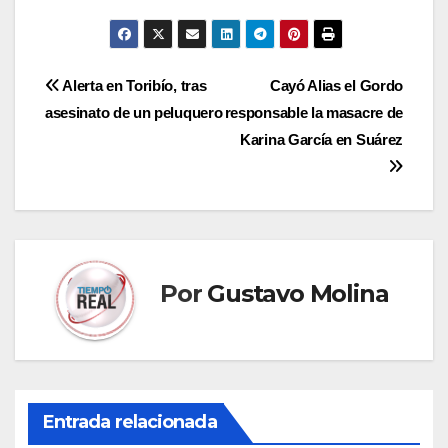
Navegación
Alerta en Toribío, tras
Cayó Alias el Gordo
asesinato de un peluquero
responsable la masacre de
de
Karina García en Suárez
entradas
Por
Gustavo Molina
Entrada relacionada