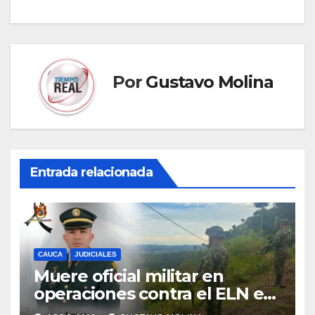
Por
Gustavo Molina
Entrada relacionada
CAUCA
JUDICIALES
Muere oficial militar en
operaciones contra el ELN en
el sur del Cauca