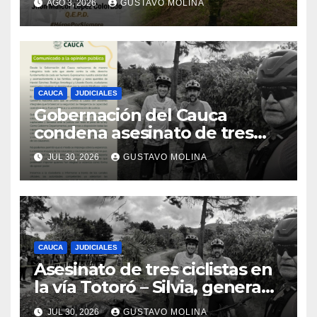
AGO 3, 2026
GUSTAVO MOLINA
CAUCA
JUDICIALES
Gobernación del Cauca
condena asesinato de tres
ciudadanos y exige medidas
JUL 30, 2026
GUSTAVO MOLINA
urgentes al Gobierno
Nacional
CAUCA
JUDICIALES
Asesinato de tres ciclistas en
la vía Totoró – Silvia, genera
consternación en el Cauca
JUL 30, 2026
GUSTAVO MOLINA