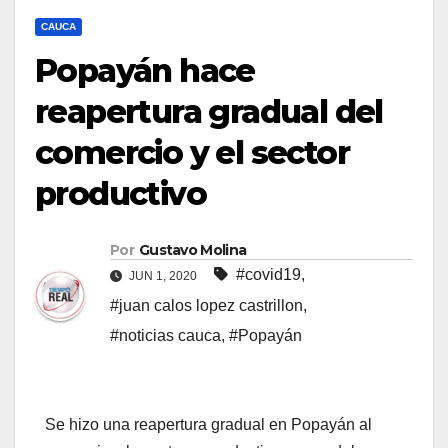
CAUCA
Popayán hace
reapertura gradual del
comercio y el sector
productivo
Por
Gustavo Molina
#covid19
,
JUN 1, 2020
#juan calos lopez castrillon
,
#noticias cauca
,
#Popayán
Se hizo una reapertura gradual en Popayán al