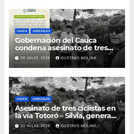
CAUCA
JUDICIALES
Gobernación del Cauca
condena asesinato de tres
ciudadanos y exige medidas
30 JULIO, 2026
GUSTAVO MOLINA
urgentes al Gobierno
Nacional
CAUCA
JUDICIALES
Asesinato de tres ciclistas en
la vía Totoró – Silvia, genera
consternación en el Cauca
30 JULIO, 2026
GUSTAVO MOLINA