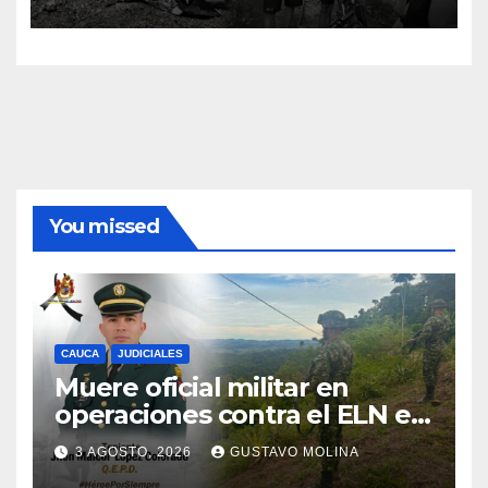
You missed
CAUCA
JUDICIALES
Muere oficial militar en
operaciones contra el ELN en
el sur del Cauca
3 AGOSTO, 2026
GUSTAVO MOLINA