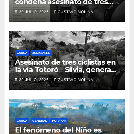
condena asesinato de tres
ciudadanos y exige medidas
30 JULIO, 2026
GUSTAVO MOLINA
urgentes al Gobierno
Nacional
CAUCA
JUDICIALES
Asesinato de tres ciclistas en
la vía Totoró – Silvia, genera
consternación en el Cauca
30 JULIO, 2026
GUSTAVO MOLINA
CAUCA
GENERAL
POPAYÁN
El fenómeno del Niño es