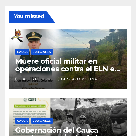
You missed
CAUCA
JUDICIALES
Muere oficial militar en
operaciones contra el ELN en
el sur del Cauca
3 AGOSTO, 2026
GUSTAVO MOLINA
CAUCA
JUDICIALES
Gobernación del Cauca