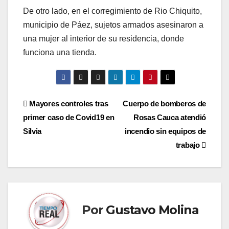
De otro lado, en el corregimiento de Rio Chiquito,
municipio de Páez, sujetos armados asesinaron a
una mujer al interior de su residencia, donde
funciona una tienda.
Navegación
Mayores controles tras
Cuerpo de bomberos de
primer caso de Covid19 en
Rosas Cauca atendió
de
Silvia
incendio sin equipos de
entradas
trabajo
Por
Gustavo Molina