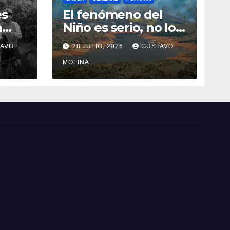
es
El fenómeno del
a
Niño es serio, no lo
tome a juego
AVO
28 JULIO, 2026
GUSTAVO
n el
MOLINA