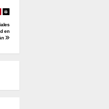
iales
ad en
án