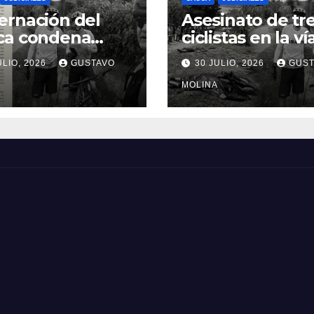
rnación del
Asesinato de tr
ca condena
ciclistas en la ví
inato de tres
Totoró – Silvia,
ULIO, 2026
GUSTAVO
30 JULIO, 2026
GUST
anos y exige
genera
idas urgentes
consternación e
MOLINA
obierno
Cauca
onal