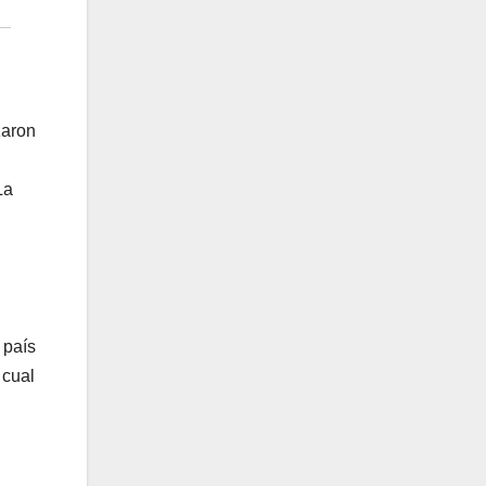
zaron
La
 país
 cual