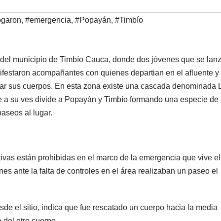
ogaron
,
#emergencia
,
#Popayán
,
#Timbío
 del municipio de Timbío Cauca, donde dos jóvenes que se lan
anifestaron acompañantes con quienes departian en el afluente y
atar sus cuerpos. En esta zona existe una cascada denominada 
ue a su ves divide a Popayán y Timbío formando una especie de
aseos al lugar.
tivas están prohibidas en el marco de la emergencia que vive el
es ante la falta de controles en el área realizaban un paseo el
sde el sitio, indica que fue rescatado un cuerpo hacia la media
del otro cuerpo.