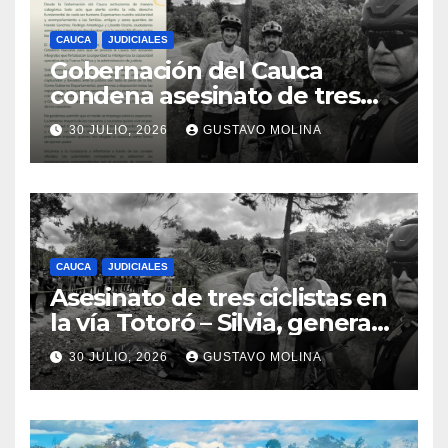
CAUCA
JUDICIALES
Gobernación del Cauca
condena asesinato de tres
ciudadanos y exige medidas
30 JULIO, 2026
GUSTAVO MOLINA
urgentes al Gobierno
Nacional
CAUCA
JUDICIALES
Asesinato de tres ciclistas en
la vía Totoró – Silvia, genera
consternación en el Cauca
30 JULIO, 2026
GUSTAVO MOLINA