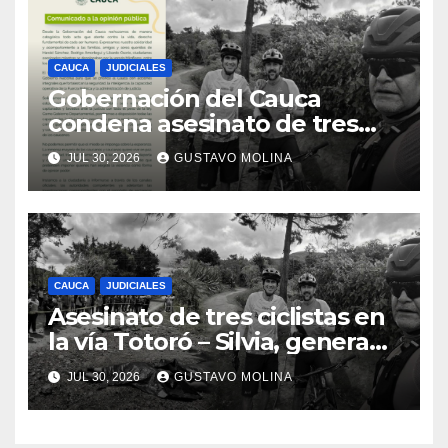
CAUCA
JUDICIALES
Gobernación del Cauca
condena asesinato de tres
ciudadanos y exige medidas
JUL 30, 2026
GUSTAVO MOLINA
urgentes al Gobierno
Nacional
CAUCA
JUDICIALES
Asesinato de tres ciclistas en
la vía Totoró – Silvia, genera
consternación en el Cauca
JUL 30, 2026
GUSTAVO MOLINA