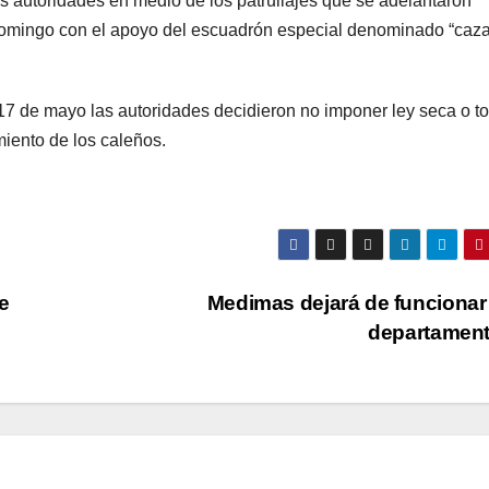
 autoridades en medio de los patrullajes que se adelantaron
domingo con el apoyo del escuadrón especial denominado “caz
 17 de mayo las autoridades decidieron no imponer ley seca o t
iento de los caleños.
e
Medimas dejará de funcionar
departamen