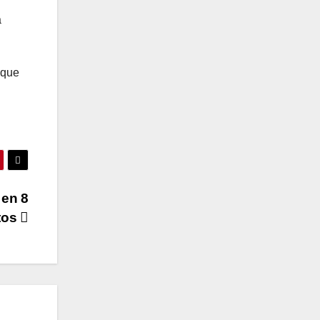
a
oque
 en 8
tos