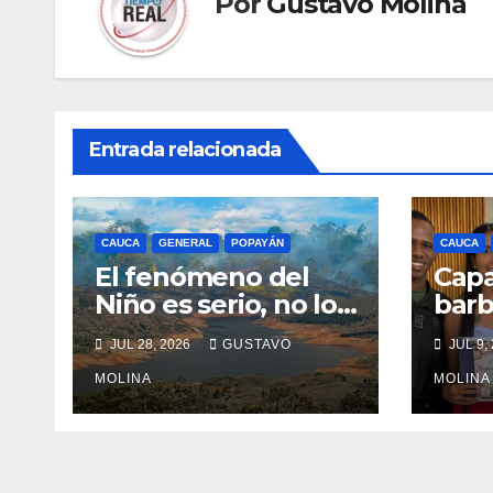
Por
Gustavo Molina
Entrada relacionada
CAUCA
GENERAL
POPAYÁN
CAUCA
El fenómeno del
Capa
Niño es serio, no lo
barb
tome a juego
nue
JUL 28, 2026
GUSTAVO
JUL 9,
opor
MOLINA
los 
MOLINA
Puer
Cau