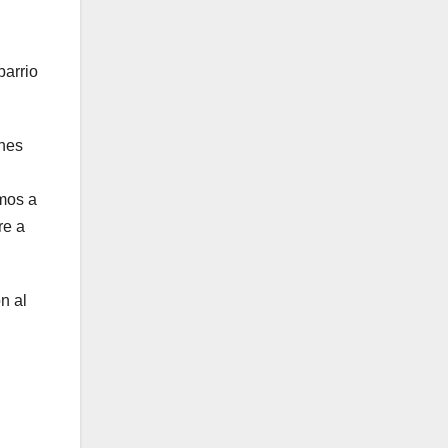
barrio
ones
imos a
re a
n al