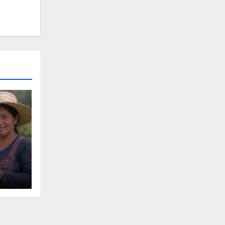
 de
ital