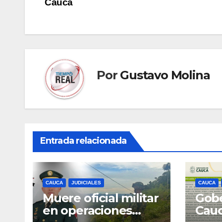
Cauca
entradas
Por
Gustavo Molina
Entrada relacionada
CAUCA
JUDICIALES
CAUCA
Muere oficial militar
Gobe
en operaciones
Cau