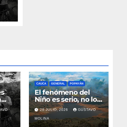
n el
CAUCA
GENERAL
POPAYÁN
es
El fenómeno del
a
Niño es serio, no lo
tome a juego
AVO
28 JULIO, 2026
GUSTAVO
n el
MOLINA