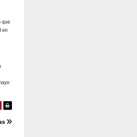
o que
d en
a
 mayo
ías