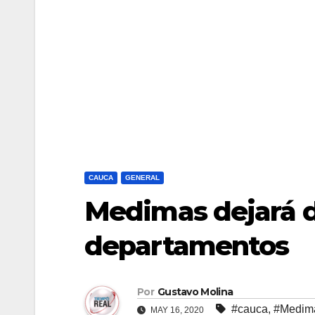
CAUCA
GENERAL
Medimas dejará d
departamentos
Por
Gustavo Molina
#cauca
,
#Medim
MAY 16, 2020