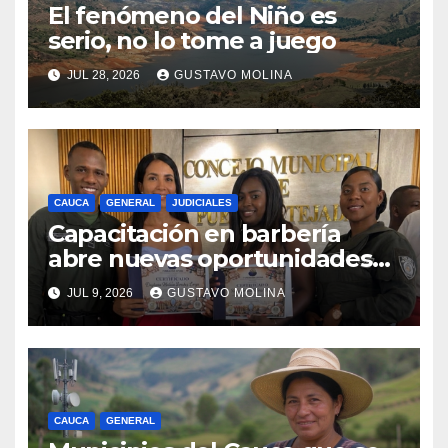
El fenómeno del Niño es
serio, no lo tome a juego
JUL 28, 2026
GUSTAVO MOLINA
CAUCA
GENERAL
JUDICIALES
Capacitación en barbería
abre nuevas oportunidades
para los jóvenes de Puerto
JUL 9, 2026
GUSTAVO MOLINA
Tejada, Cauca
CAUCA
GENERAL