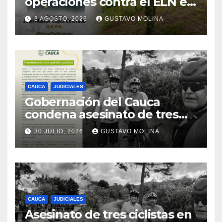
operaciones contra el ELN en
el sur del Cauca
3 AGOSTO, 2026
GUSTAVO MOLINA
CAUCA
JUDICIALES
Gobernación del Cauca
condena asesinato de tres
ciudadanos y exige medidas
30 JULIO, 2026
GUSTAVO MOLINA
urgentes al Gobierno
Nacional
CAUCA
JUDICIALES
Asesinato de tres ciclistas en