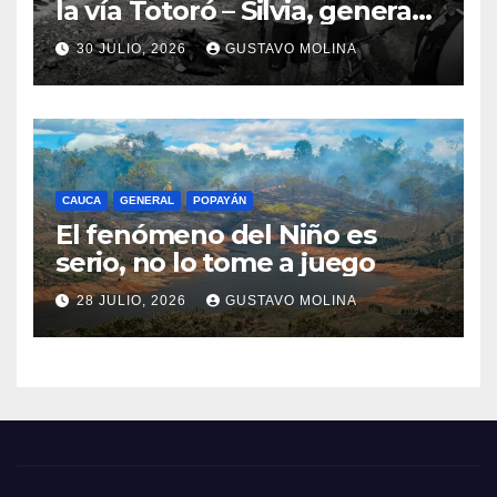
la vía Totoró – Silvia, genera
consternación en el Cauca
30 JULIO, 2026
GUSTAVO MOLINA
CAUCA
GENERAL
POPAYÁN
El fenómeno del Niño es
serio, no lo tome a juego
28 JULIO, 2026
GUSTAVO MOLINA