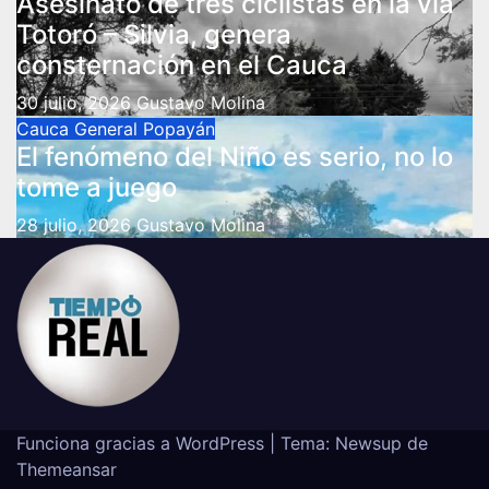
Asesinato de tres ciclistas en la vía
Totoró – Silvia, genera
consternación en el Cauca
30 julio, 2026
Gustavo Molina
Cauca
General
Popayán
El fenómeno del Niño es serio, no lo
tome a juego
28 julio, 2026
Gustavo Molina
Funciona gracias a WordPress
|
Tema: Newsup de
Themeansar