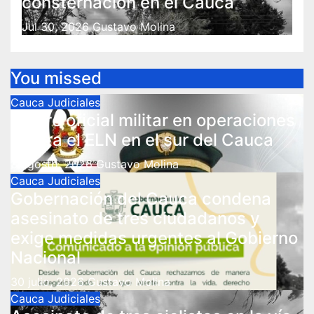
consternación en el Cauca
Jul 30, 2026
Gustavo Molina
You missed
Cauca
Judiciales
Muere oficial militar en operaciones
contra el ELN en el sur del Cauca
3 agosto, 2026
Gustavo Molina
Cauca
Judiciales
Gobernación del Cauca condena
asesinato de tres ciudadanos y
exige medidas urgentes al Gobierno
Nacional
30 julio, 2026
Gustavo Molina
Cauca
Judiciales