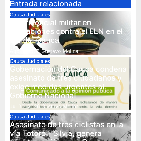
Entrada relacionada
Cauca
Judiciales
Muere oficial militar en
operaciones contra el ELN en el
sur del Cauca
Ago 3, 2026
Gustavo Molina
Cauca
Judiciales
Gobernación del Cauca condena
asesinato de tres ciudadanos y
exige medidas urgentes al
Gobierno Nacional
Jul 30, 2026
Gustavo Molina
Cauca
Judiciales
Asesinato de tres ciclistas en la
vía Totoró – Silvia, genera