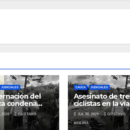
JUDICIALES
CAUCA
JUDICIALES
rnación del
Asesinato de tre
ca condena
ciclistas en la vía
inato de tres
Totoró – Silvia,
, 2026
GUSTAVO
JUL 30, 2026
GUSTAVO
anos y exige
genera
das urgentes
consternación e
MOLINA