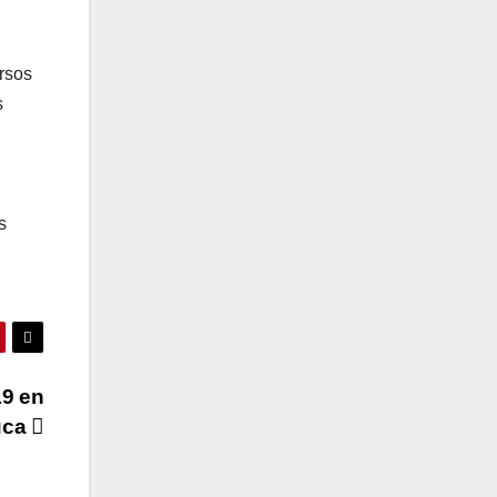
ursos
s
s
19 en
uca