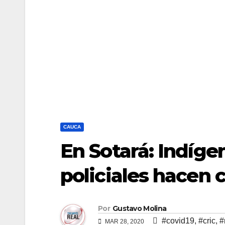
CAUCA
En Sotará: Indíge
policiales hacen c
Por
Gustavo Molina
#covid19
,
#cric
,
#
MAR 28, 2020