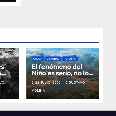
CAUCA
GENERAL
POPAYÁN
es
El fenómeno del
a
Niño es serio, no lo
tome a juego
VO
28 JULIO, 2026
GUSTAVO
n el
MOLINA