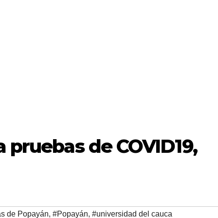
a pruebas de COVID19,
as de Popayán
,
#Popayán
,
#universidad del cauca