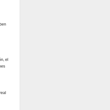
eben
n, el
nes
real