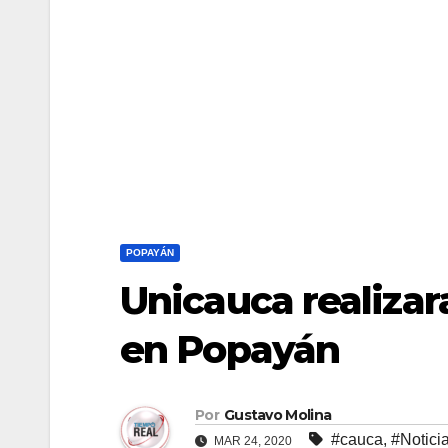
POPAYÁN
Unicauca realizar
en Popayán
Por
Gustavo Molina
#cauca
,
#Notici
MAR 24, 2020