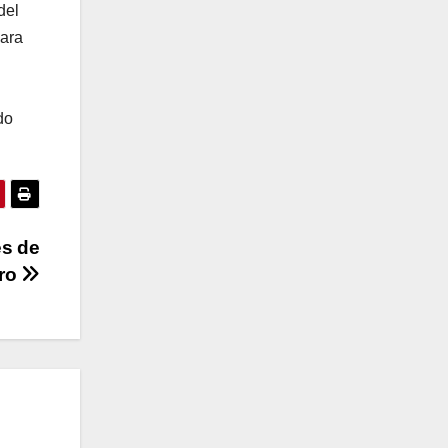
del
ara
do
es de
tro