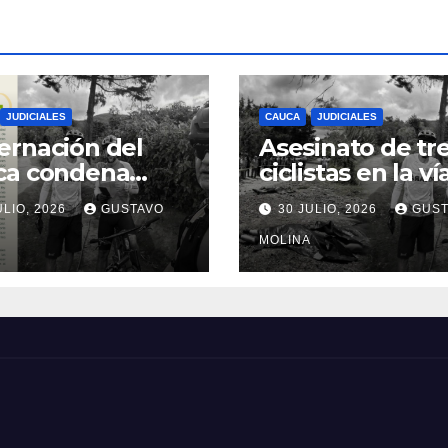
JUDICIALES
CAUCA
JUDICIALES
rnación del
Asesinato de tr
ca condena
ciclistas en la ví
inato de tres
Totoró – Silvia,
ULIO, 2026
GUSTAVO
30 JULIO, 2026
GUST
anos y exige
genera
idas urgentes
consternación e
MOLINA
obierno
Cauca
onal