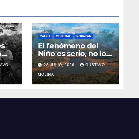
CAUCA
GENERAL
POPAYÁN
es
El fenómeno del
a
Niño es serio, no lo
tome a juego
AVO
28 JULIO, 2026
GUSTAVO
n el
MOLINA