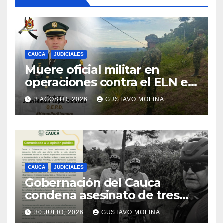
CAUCA
JUDICIALES
Muere oficial militar en
operaciones contra el ELN en
el sur del Cauca
3 AGOSTO, 2026
GUSTAVO MOLINA
CAUCA
JUDICIALES
Gobernación del Cauca
condena asesinato de tres
ciudadanos y exige medidas
30 JULIO, 2026
GUSTAVO MOLINA
urgentes al Gobierno