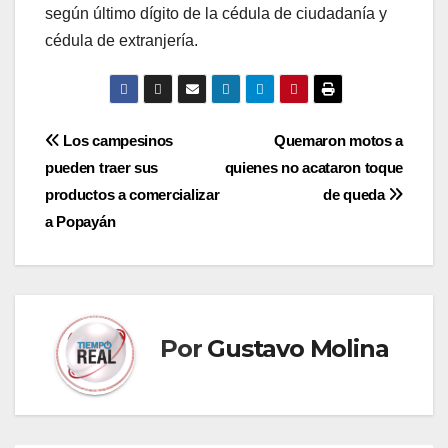
según último dígito de la cédula de ciudadanía y
cédula de extranjería.
Navegación
Los campesinos
Quemaron motos a
pueden traer sus
quienes no acataron toque
de
productos a comercializar
de queda
entradas
a Popayán
Por
Gustavo Molina