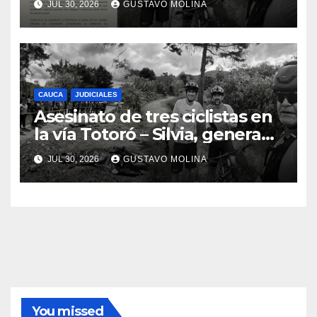
JUL 30, 2026
GUSTAVO MOLINA
urgentes al Gobierno
Nacional
CAUCA
JUDICIALES
Asesinato de tres ciclistas en
la vía Totoró – Silvia, genera
consternación en el Cauca
JUL 30, 2026
GUSTAVO MOLINA
You missed