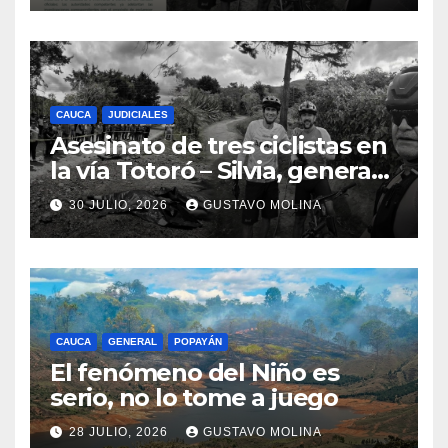
Nacional
CAUCA
JUDICIALES
Asesinato de tres ciclistas en
la vía Totoró – Silvia, genera
consternación en el Cauca
30 JULIO, 2026
GUSTAVO MOLINA
CAUCA
GENERAL
POPAYÁN
El fenómeno del Niño es
serio, no lo tome a juego
28 JULIO, 2026
GUSTAVO MOLINA