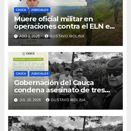
CAUCA
JUDICIALES
Muere oficial militar en
operaciones contra el ELN en
el sur del Cauca
AGO 3, 2026
GUSTAVO MOLINA
CAUCA
JUDICIALES
Gobernación del Cauca
condena asesinato de tres
ciudadanos y exige medidas
JUL 30, 2026
GUSTAVO MOLINA
urgentes al Gobierno
Nacional