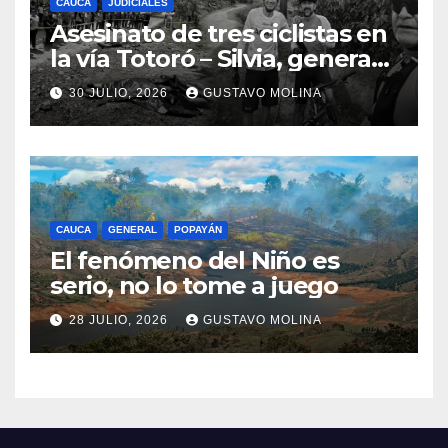
CAUCA
JUDICIALES
Asesinato de tres ciclistas en
la vía Totoró – Silvia, genera
consternación en el Cauca
30 JULIO, 2026
GUSTAVO MOLINA
CAUCA
GENERAL
POPAYÁN
El fenómeno del Niño es
serio, no lo tome a juego
28 JULIO, 2026
GUSTAVO MOLINA