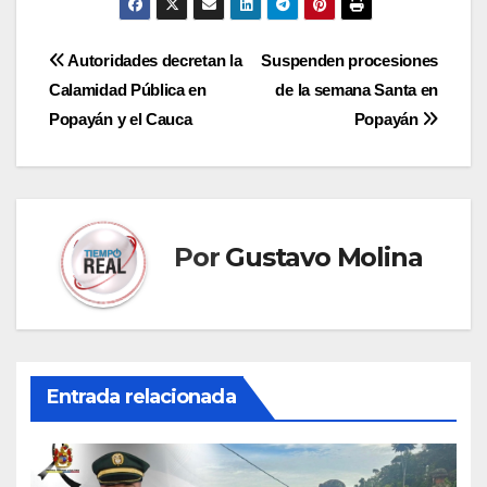
Navegación
Autoridades decretan la
Suspenden procesiones
Calamidad Pública en
de la semana Santa en
de
Popayán y el Cauca
Popayán
entradas
Por
Gustavo Molina
Entrada relacionada