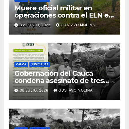
Muere oficial militar en
operaciones contra el ELN en
el sur del Cauca
3 AGOSTO, 2026
GUSTAVO MOLINA
CAUCA
JUDICIALES
Gobernación del Cauca
condena asesinato de tres
ciudadanos y exige medidas
30 JULIO, 2026
GUSTAVO MOLINA
urgentes al Gobierno
Nacional