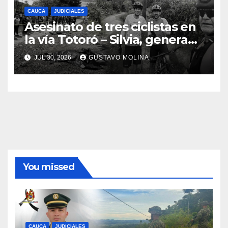
CAUCA
JUDICIALES
Asesinato de tres ciclistas en
la vía Totoró – Silvia, genera
consternación en el Cauca
JUL 30, 2026
GUSTAVO MOLINA
You missed
CAUCA
JUDICIALES