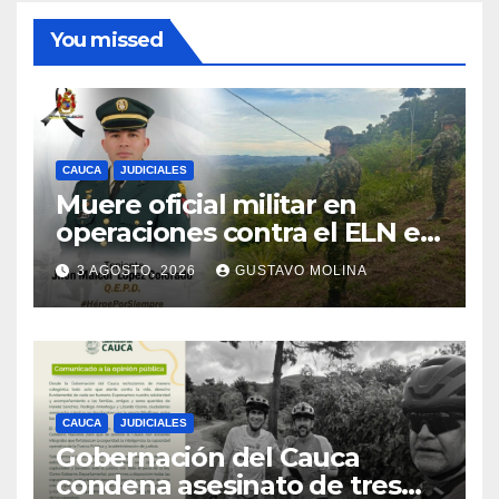
You missed
CAUCA
JUDICIALES
Muere oficial militar en
operaciones contra el ELN en
el sur del Cauca
3 AGOSTO, 2026
GUSTAVO MOLINA
CAUCA
JUDICIALES
Gobernación del Cauca
condena asesinato de tres