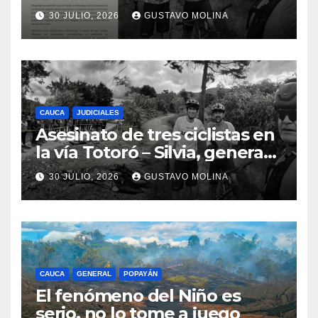
ciudadanos y exige medidas
30 JULIO, 2026
GUSTAVO MOLINA
urgentes al Gobierno
Nacional
CAUCA
JUDICIALES
Asesinato de tres ciclistas en
la vía Totoró – Silvia, genera
consternación en el Cauca
30 JULIO, 2026
GUSTAVO MOLINA
CAUCA
GENERAL
POPAYÁN
El fenómeno del Niño es
serio, no lo tome a juego