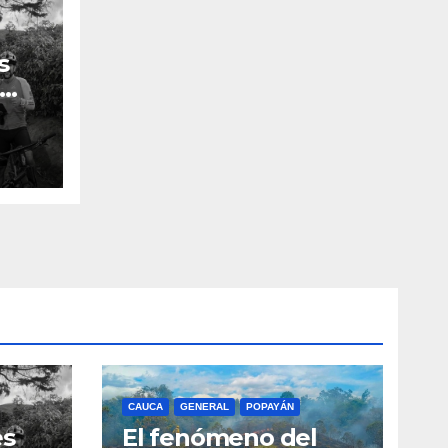
s
n el
CAUCA
GENERAL
POPAYÁN
es
El fenómeno del