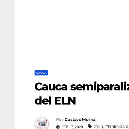
CAUCA
Cauca semiparali
del ELN
Por
Gustavo Molina
#eln
,
#Noticias 
FEB 17, 2020