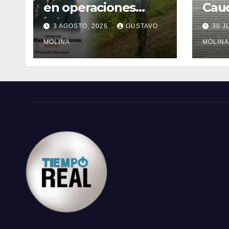
en operaciones
Cau
contra el ELN en el
ases
3 AGOSTO, 2026
GUSTAVO
30 J
sur del Cauca
ciudad
MOLINA
med
MOLINA
al G
Naci