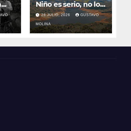
a
Niño es serio, no lo
tome a juego
AVO
28 JULIO, 2026
GUSTAVO
n el
MOLINA