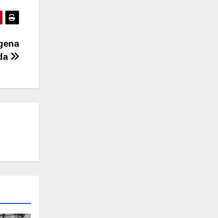
ígena
nda