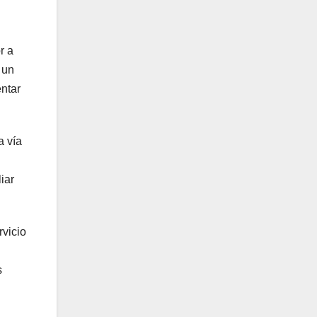
r a
 un
ntar
a vía
iar
rvicio
s