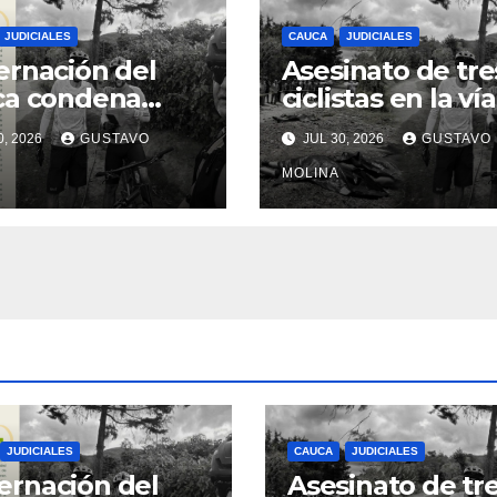
JUDICIALES
CAUCA
JUDICIALES
rnación del
Asesinato de tre
ca condena
ciclistas en la vía
inato de tres
Totoró – Silvia,
0, 2026
GUSTAVO
JUL 30, 2026
GUSTAVO
anos y exige
genera
das urgentes
consternación e
MOLINA
obierno
Cauca
onal
JUDICIALES
CAUCA
JUDICIALES
rnación del
Asesinato de tr