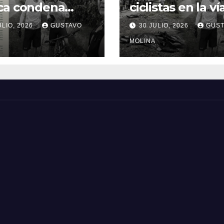
ca condena
ciclistas en la ví
inato de tres
Totoró – Silvia,
ULIO, 2026
GUSTAVO
30 JULIO, 2026
GUST
anos y exige
genera
idas urgentes
consternación e
MOLINA
obierno
Cauca
onal