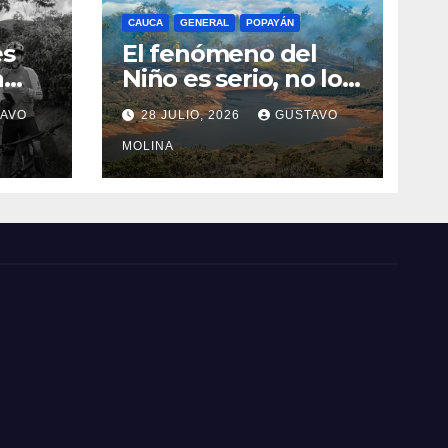
CAUCA
GENERAL
POPAYÁN
es
El fenómeno del
a
Niño es serio, no lo
tome a juego
AVO
28 JULIO, 2026
GUSTAVO
n el
MOLINA