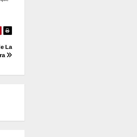
de La
rra