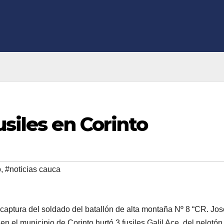
usiles en Corinto
o
,
#noticias cauca
a captura del soldado del batallón de alta montaña Nº 8 “CR. Jos
 el municipio de Corinto hurtó 3 fusiles Galil Ace, del pelotón