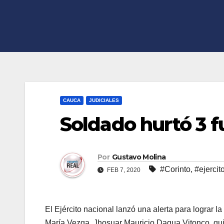
CAUCA
JUDICIALES
Soldado hurtó 3 f
Por
Gustavo Molina
#Corinto
,
#ejercit
FEB 7, 2020
El Ejército nacional lanzó una alerta para lograr l
María Vezga, Jhosuar Mauricio Dagua Vitonco, quien