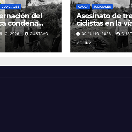
JUDICIALES
CAUCA
JUDICIALES
rnación del
Asesinato de tr
ca condena
ciclistas en la ví
inato de tres
Totoró – Silvia,
ULIO, 2026
GUSTAVO
30 JULIO, 2026
GUST
anos y exige
genera
idas urgentes
consternación e
MOLINA
obierno
Cauca
onal