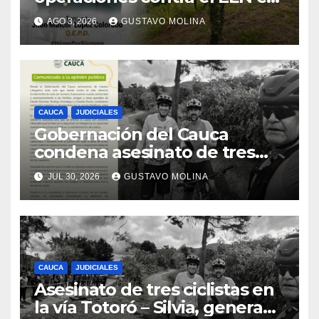
el sur del Cauca
AGO 3, 2026
GUSTAVO MOLINA
CAUCA
JUDICIALES
Gobernación del Cauca
condena asesinato de tres
ciudadanos y exige medidas
JUL 30, 2026
GUSTAVO MOLINA
urgentes al Gobierno
Nacional
CAUCA
JUDICIALES
Asesinato de tres ciclistas en
la vía Totoró – Silvia, genera