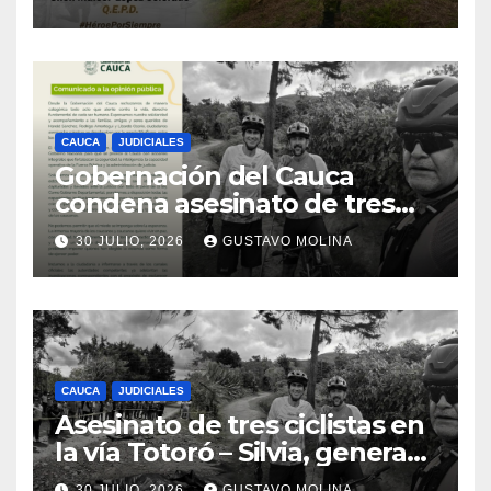
CAUCA
JUDICIALES
Gobernación del Cauca
condena asesinato de tres
ciudadanos y exige medidas
30 JULIO, 2026
GUSTAVO MOLINA
urgentes al Gobierno
Nacional
CAUCA
JUDICIALES
Asesinato de tres ciclistas en
la vía Totoró – Silvia, genera
consternación en el Cauca
30 JULIO, 2026
GUSTAVO MOLINA