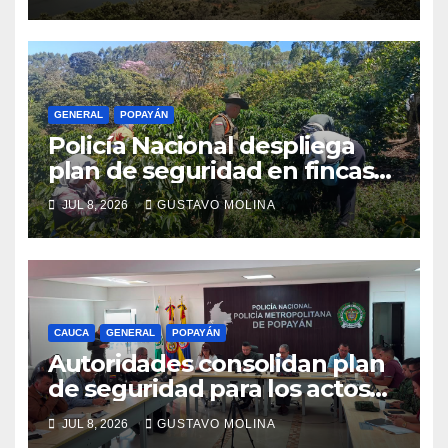
GENERAL
POPAYÁN
Policía Nacional despliega
plan de seguridad en fincas
cafeteras para proteger a
JUL 8, 2026
GUSTAVO MOLINA
productores de Popayán
CAUCA
GENERAL
POPAYÁN
Autoridades consolidan plan
de seguridad para los actos
conmemorativos del 20 de
JUL 8, 2026
GUSTAVO MOLINA
julio