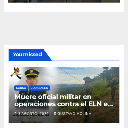
You missed
CAUCA
JUDICIALES
Muere oficial militar en
operaciones contra el ELN en
el sur del Cauca
3 AGOSTO, 2026
GUSTAVO MOLINA