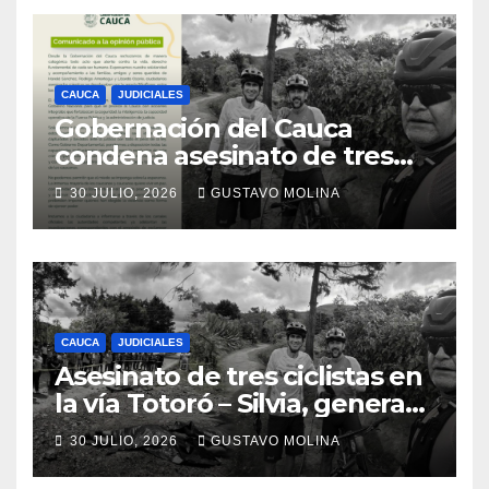
CAUCA
JUDICIALES
Gobernación del Cauca
condena asesinato de tres
ciudadanos y exige medidas
30 JULIO, 2026
GUSTAVO MOLINA
urgentes al Gobierno
Nacional
CAUCA
JUDICIALES
Asesinato de tres ciclistas en
la vía Totoró – Silvia, genera
consternación en el Cauca
30 JULIO, 2026
GUSTAVO MOLINA