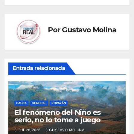
Por
Gustavo Molina
Entrada relacionada
CAUCA
GENERAL
POPAYÁN
El fenómeno del Niño es
serio, no lo tome a juego
JUL 28, 2026
GUSTAVO MOLINA