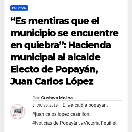
POPAYÁN
“Es mentiras que el
municipio se encuentre
en quiebra”: Hacienda
municipal al alcalde
Electo de Popayán,
Juan Carlos López
Por
Gustavo Molina
#alcaldia popayan
,
DIC 26, 2019
#juan calos lopez castrillon
,
#Noticias de Popayán
,
#Victoria Feuillet