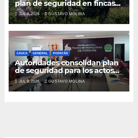
plan de seguridad en fincas
cafeteras para proteger a
JUL 8, 2026
GUSTAVO MOLINA
productores de Popayán
CAUCA
GENERAL
POPAYÁN
Autoridades consolidan plan
de seguridad para los actos
conmemorativos del 20 de
JUL 8, 2026
GUSTAVO MOLINA
julio