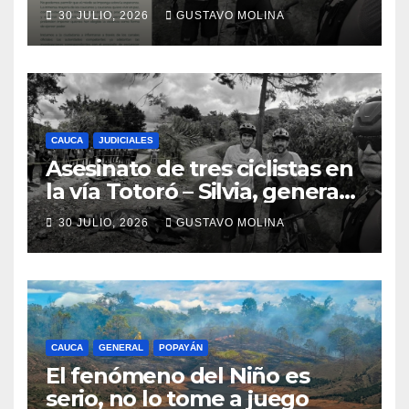
ciudadanos y exige medidas
30 JULIO, 2026
GUSTAVO MOLINA
urgentes al Gobierno
Nacional
CAUCA
JUDICIALES
Asesinato de tres ciclistas en
la vía Totoró – Silvia, genera
consternación en el Cauca
30 JULIO, 2026
GUSTAVO MOLINA
CAUCA
GENERAL
POPAYÁN
El fenómeno del Niño es
serio, no lo tome a juego