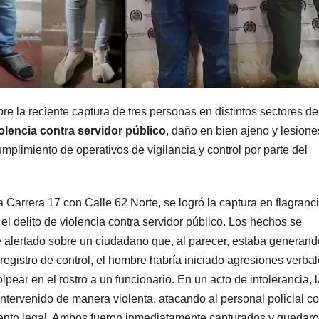
re la reciente captura de tres personas en distintos sectores de
olencia contra servidor público
, daño en bien ajeno y lesione
mplimiento de operativos de vigilancia y control por parte del
a Carrera 17 con Calle 62 Norte, se logró la captura en flagranc
l delito de violencia contra servidor público. Los hechos se
e alertado sobre un ciudadano que, al parecer, estaba generand
n registro de control, el hombre habría iniciado agresiones verba
lpear en el rostro a un funcionario. En un acto de intolerancia, 
ntervenido de manera violenta, atacando al personal policial c
miento legal. Ambos fueron inmediatamente capturados y quedar