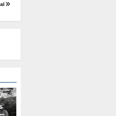
nal
s