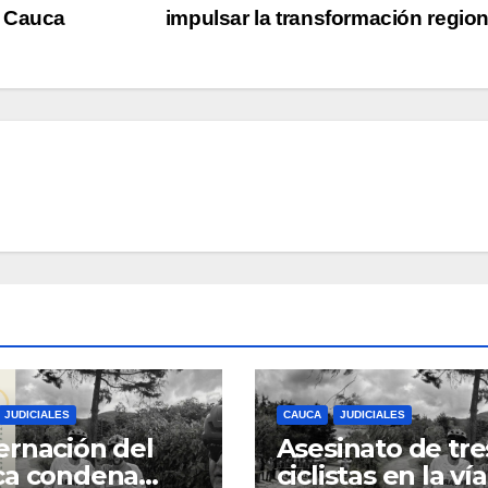
l Cauca
impulsar la transformación regio
JUDICIALES
CAUCA
JUDICIALES
rnación del
Asesinato de tre
ca condena
ciclistas en la vía