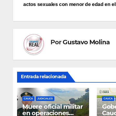
actos sexuales con menor de edad en e
de
entradas
Por
Gustavo Molina
Entrada relacionada
CAUCA
JUDICIALES
CAUCA
Muere oficial militar
Gobe
en operaciones
Cau