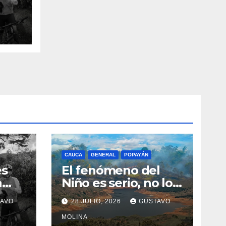
n el
CAUCA
GENERAL
POPAYÁN
es
El fenómeno del
a
Niño es serio, no lo
tome a juego
AVO
28 JULIO, 2026
GUSTAVO
n el
MOLINA