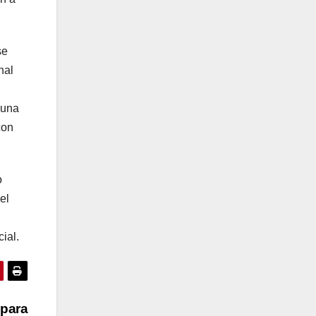
se
nal
 una
con
o
el
ial.
 para