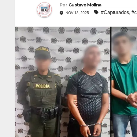
Por
Gustavo Molina
#Capturados
,
#c
NOV 18, 2025