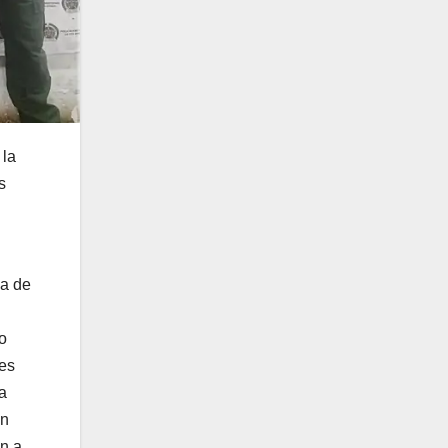
 la
s
ia de
o
les
la
on
on a