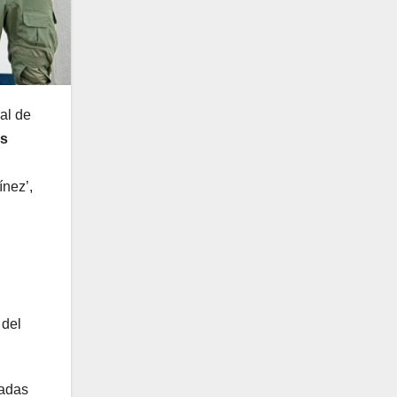
ral de
as
ínez’,
 del
radas