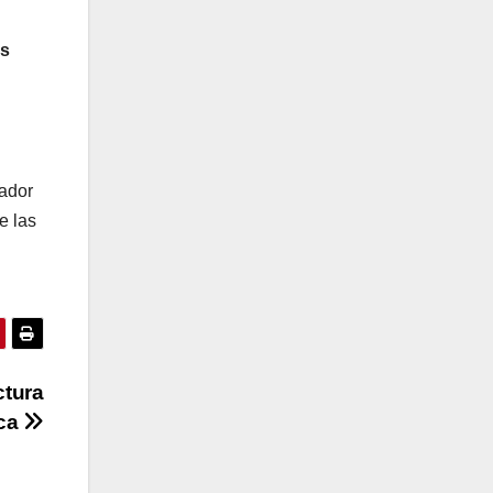
os
lador
e las
ctura
ica