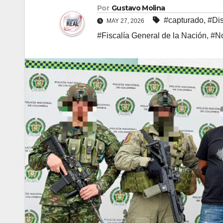
Por
Gustavo Molina
#capturado
,
#Dis
MAY 27, 2026
#Fiscalía General de la Nación
,
#No