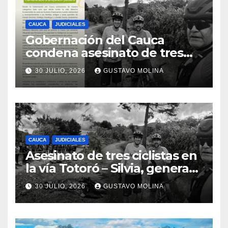
CAUCA
JUDICIALES
Gobernación del Cauca
condena asesinato de tres
ciudadanos y exige medidas
30 JULIO, 2026
GUSTAVO MOLINA
urgentes al Gobierno
Nacional
CAUCA
JUDICIALES
Asesinato de tres ciclistas en
la vía Totoró – Silvia, genera
consternación en el Cauca
30 JULIO, 2026
GUSTAVO MOLINA