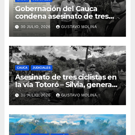
Gobernación del Cauca
condena asesinato de tres
ciudadanos y exige medidas
30 JULIO, 2026
GUSTAVO MOLINA
urgentes al Gobierno
Nacional
CAUCA
JUDICIALES
Asesinato de tres ciclistas en
la vía Totoró – Silvia, genera
consternación en el Cauca
30 JULIO, 2026
GUSTAVO MOLINA