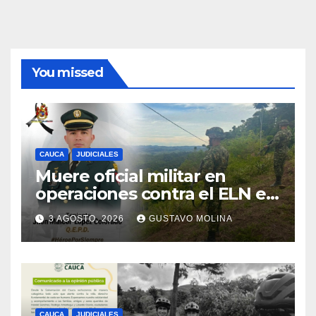
You missed
CAUCA
JUDICIALES
Muere oficial militar en
operaciones contra el ELN en
el sur del Cauca
3 AGOSTO, 2026
GUSTAVO MOLINA
CAUCA
JUDICIALES