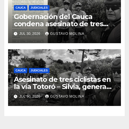
CAUCA
JUDICIALES
Gobernación del Cauca
condena asesinato de tres
ciudadanos y exige medidas
JUL 30, 2026
GUSTAVO MOLINA
urgentes al Gobierno
Nacional
CAUCA
JUDICIALES
Asesinato de tres ciclistas en
la vía Totoró – Silvia, genera
consternación en el Cauca
JUL 30, 2026
GUSTAVO MOLINA